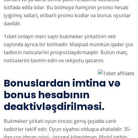
istifadə edilə bilər. Bu bölməyə həmçinin promo hesab
(yığılmış xallar), etibarlı promo kodlar və bonus oyunlar
daxildir.
1xbet onlayn mərc saytı bukmeker şirkətinin veb
saytında ayrıca bir bölmədir. Məqsəd mümkün qədər çox
tədbirin nəticələrini proqnozlaşdırmaqdır. Bütün matç
nəticələrini təxmin edin və cekpotu qazanın.
Bonuslardan imtina və
bonus hesabının
deaktivləşdirilməsi.
Bukmeker şirkəti oyun öncəsi geniş çeşiddə canlı
tədbirlər təklif edir. Oyun siyahısı olduqca əhatəlidir: 35-
dən çox idman növü, üstəgəl kiberidman. Mobil tətbiq