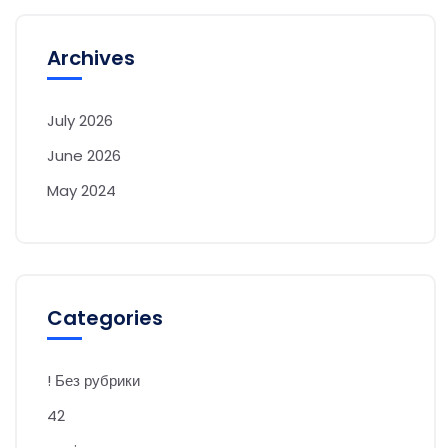
Archives
July 2026
June 2026
May 2024
Categories
! Без рубрики
42