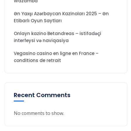
Wazamba
Ən Yaxşı Azərbaycan Kazinoları 2025 – Ən
Etibarlı Oyun Saytları
Onlayn kazino Betandreas – istifadəçi
interfeysi və naviqasiya
Vegasino casino en ligne en France –
conditions de retrait
Recent Comments
No comments to show.