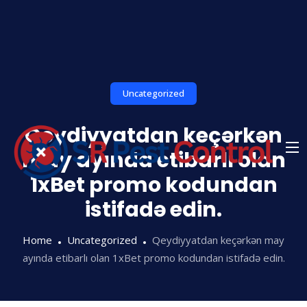
Skip
to
content
Uncategorized
Qeydiyyatdan keçərkən
may ayında etibarlı olan
1xBet promo kodundan
istifadə edin.
Home
Uncategorized
Qeydiyyatdan keçərkən may
ayında etibarlı olan 1xBet promo kodundan istifadə edin.