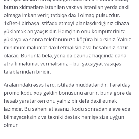
bütün xidmətlərə istənilən vaxt və istənilən yerdə daxil
olmağa imkan verir; tətbiqə daxil olmaq pulsuzdur.
1xBet-i birbaşa istifadə etməyi planlaşdırdığınız cihaza
yükləmək ən yaxşısıdır. Həmçinin onu kompüterinizə
yükləyə və sonra telefonunuza köçürə bilərsiniz. Yalnız
minimum məlumat daxil etməlisiniz və hesabınız hazır
olacaq. Bununla belə, yenə də özünüz haqqında daha
ətraflı məlumat verməlisiniz – bu, şəxsiyyət vəsiqəsi
tələblərindən biridir.
Aralarındakı əsas fərq, istifadə müddətləridir. Tərəfdaş
promo kodu xoş gəldin bonusunu artırır, buna görə də
hesab yaratarkən onu yalnız bir dəfə daxil etmək
lazımdır. Bu sahəni atlasanız, kodu sonradan əlavə edə
bilməyəcəksiniz və texniki dəstək həmişə sizə uyğun
olmur.