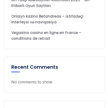
Etibarlı Oyun Saytları
Onlayn kazino Betandreas – istifadəçi
interfeysi və naviqasiya
Vegasino casino en ligne en France –
conditions de retrait
Recent Comments
No comments to show.