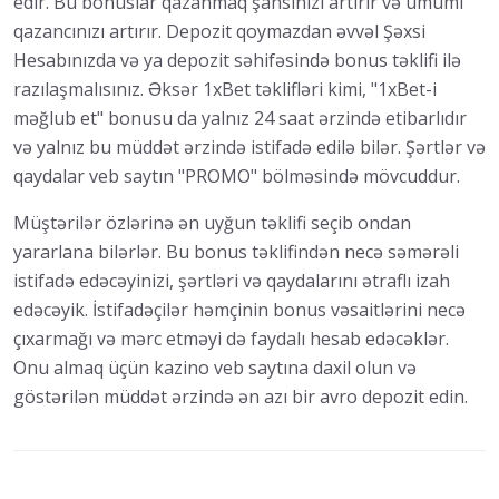
edir. Bu bonuslar qazanmaq şansınızı artırır və ümumi
qazancınızı artırır. Depozit qoymazdan əvvəl Şəxsi
Hesabınızda və ya depozit səhifəsində bonus təklifi ilə
razılaşmalısınız. Əksər 1xBet təklifləri kimi, "1xBet-i
məğlub et" bonusu da yalnız 24 saat ərzində etibarlıdır
və yalnız bu müddət ərzində istifadə edilə bilər. Şərtlər və
qaydalar veb saytın "PROMO" bölməsində mövcuddur.
Müştərilər özlərinə ən uyğun təklifi seçib ondan
yararlana bilərlər. Bu bonus təklifindən necə səmərəli
istifadə edəcəyinizi, şərtləri və qaydalarını ətraflı izah
edəcəyik. İstifadəçilər həmçinin bonus vəsaitlərini necə
çıxarmağı və mərc etməyi də faydalı hesab edəcəklər.
Onu almaq üçün kazino veb saytına daxil olun və
göstərilən müddət ərzində ən azı bir avro depozit edin.