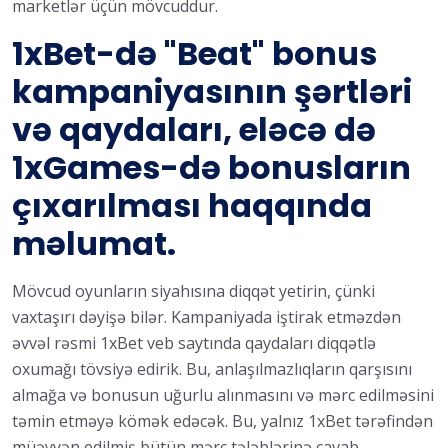
marketlər üçün mövcuddur.
1xBet-də "Beat" bonus
kampaniyasının şərtləri
və qaydaları, eləcə də
1xGames-də bonusların
çıxarılması haqqında
məlumat.
Mövcud oyunların siyahısına diqqət yetirin, çünki
vaxtaşırı dəyişə bilər. Kampaniyada iştirak etməzdən
əvvəl rəsmi 1xBet veb saytında qaydaları diqqətlə
oxumağı tövsiyə edirik. Bu, anlaşılmazlıqların qarşısını
almağa və bonusun uğurlu alınmasını və mərc edilməsini
təmin etməyə kömək edəcək. Bu, yalnız 1xBet tərəfindən
müəyyən edilmiş bütün mərc tələblərinə cavab