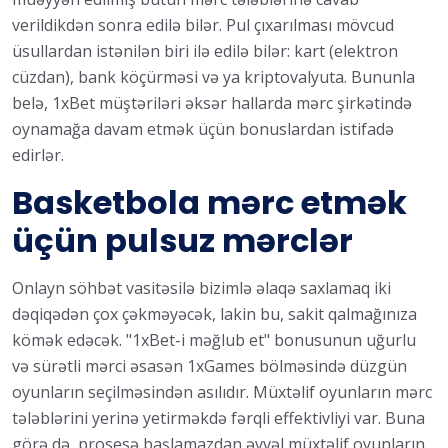
verildikdən sonra edilə bilər. Pul çıxarılması mövcud
üsullardan istənilən biri ilə edilə bilər: kart (elektron
cüzdan), bank köçürməsi və ya kriptovalyuta. Bununla
belə, 1xBet müştəriləri əksər hallarda mərc şirkətində
oynamağa davam etmək üçün bonuslardan istifadə
edirlər.
Basketbola mərc etmək
üçün pulsuz mərclər
Onlayn söhbət vasitəsilə bizimlə əlaqə saxlamaq iki
dəqiqədən çox çəkməyəcək, lakin bu, sakit qalmağınıza
kömək edəcək. "1xBet-i məğlub et" bonusunun uğurlu
və sürətli mərci əsasən 1xGames bölməsində düzgün
oyunların seçilməsindən asılıdır. Müxtəlif oyunların mərc
tələblərini yerinə yetirməkdə fərqli effektivliyi var. Buna
görə də, prosesə başlamazdan əvvəl müxtəlif oyunların