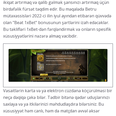
ikiqat artırmaq və qalib gəlmək şansınızı artırmaq üçün
birdəfəlik fürsət təqdim edir. Bu məqalədə Betru
mütəxəssisləri 2022-ci ilin iyul ayından etibarən qüvvədə
olan "Beat 1xBet" bonusunun şərtlərini izah edəcəklər.
Bu təklifləri 1xBet-dən fərqləndirmək və onların spesifik
xüsusiyyətlərini nəzərə almaq vacibdir.
Vəsaitlərin karta və ya elektron cüzdana köçürülməsi bir
neçə dəqiqə çəkə bilər. Tədbir bitənə qədər uduşlarınızı
saxlaya və ya itkilərinizi məhdudlaşdıra bilərsiniz. Bu
xüsusiyyət həm canlı, həm də matçdan əvvəl əksər