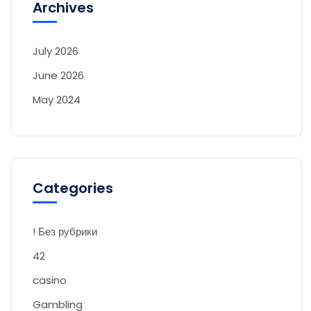
Archives
July 2026
June 2026
May 2024
Categories
! Без рубрики
42
casino
Gambling