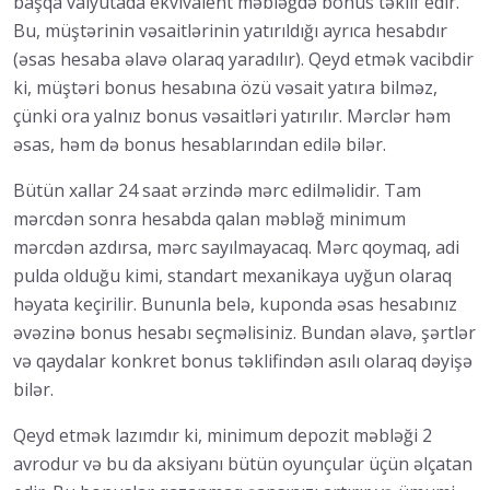
başqa valyutada ekvivalent məbləğdə bonus təklif edir.
Bu, müştərinin vəsaitlərinin yatırıldığı ayrıca hesabdır
(əsas hesaba əlavə olaraq yaradılır). Qeyd etmək vacibdir
ki, müştəri bonus hesabına özü vəsait yatıra bilməz,
çünki ora yalnız bonus vəsaitləri yatırılır. Mərclər həm
əsas, həm də bonus hesablarından edilə bilər.
Bütün xallar 24 saat ərzində mərc edilməlidir. Tam
mərcdən sonra hesabda qalan məbləğ minimum
mərcdən azdırsa, mərc sayılmayacaq. Mərc qoymaq, adi
pulda olduğu kimi, standart mexanikaya uyğun olaraq
həyata keçirilir. Bununla belə, kuponda əsas hesabınız
əvəzinə bonus hesabı seçməlisiniz. Bundan əlavə, şərtlər
və qaydalar konkret bonus təklifindən asılı olaraq dəyişə
bilər.
Qeyd etmək lazımdır ki, minimum depozit məbləği 2
avrodur və bu da aksiyanı bütün oyunçular üçün əlçatan