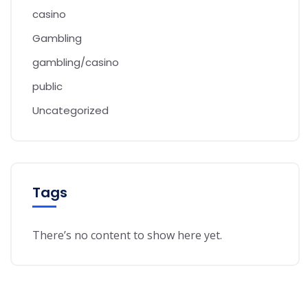
casino
Gambling
gambling/casino
public
Uncategorized
Tags
There’s no content to show here yet.