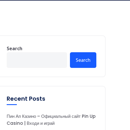
Search
Search
Recent Posts
Пин Ап Казино – Официальный сайт Pin Up
Casino | Входи и играй