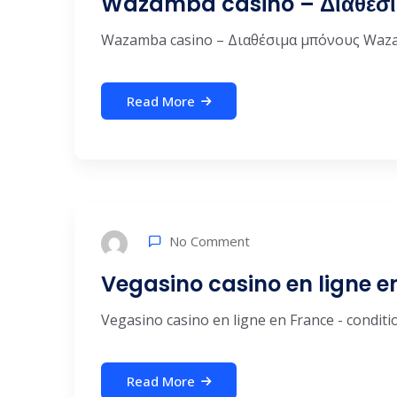
Wazamba casino – Διαθέσ
Wazamba casino – Διαθέσιμα μπόνους Wa
Read More
No Comment
Vegasino casino en ligne en
Vegasino casino en ligne en France - condition
Read More