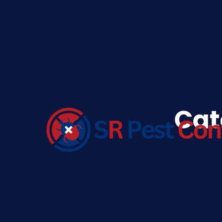
Skip
to
content
Cat