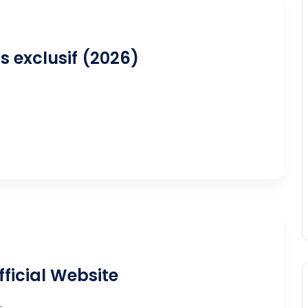
s exclusif (2026)
ficial Website
.