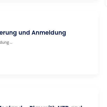
rierung und Anmeldung
ung ...