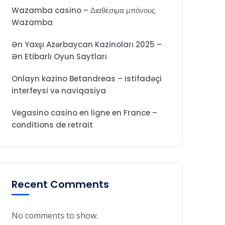
Wazamba casino – Διαθέσιμα μπόνους
Wazamba
Ən Yaxşı Azərbaycan Kazinoları 2025 –
Ən Etibarlı Oyun Saytları
Onlayn kazino Betandreas – istifadəçi
interfeysi və naviqasiya
Vegasino casino en ligne en France –
conditions de retrait
Recent Comments
No comments to show.