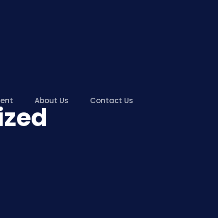
ent
About Us
Contact Us
ized