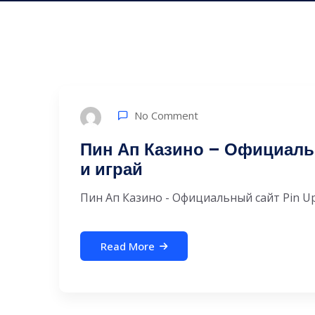
No Comment
Пин Ап Казино – Официальн
и играй
Пин Ап Казино - Официальный сайт Pin Up C
Read More