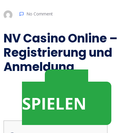
No Comment
NV Casino Online –
Registrierung und
Anmeldung
SPIELEN