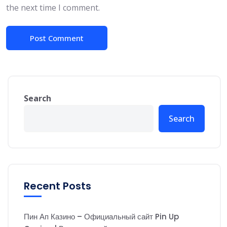
the next time I comment.
Search
Search
Recent Posts
Пин Ап Казино – Официальный сайт Pin Up