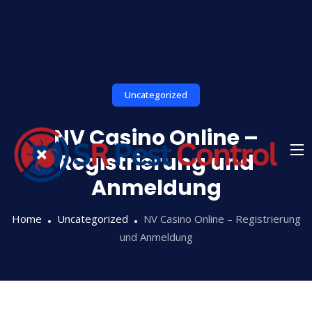
Skip
to
content
Uncategorized
NV Casino Online –
Registrierung und
Anmeldung
Home
Uncategorized
NV Casino Online – Registrierung
und Anmeldung