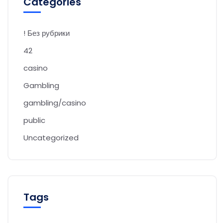
Categories
! Без рубрики
42
casino
Gambling
gambling/casino
public
Uncategorized
Tags