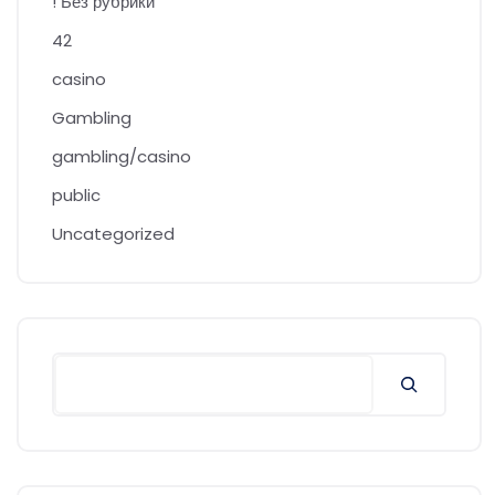
! Без рубрики
42
casino
Gambling
gambling/casino
public
Uncategorized
Search