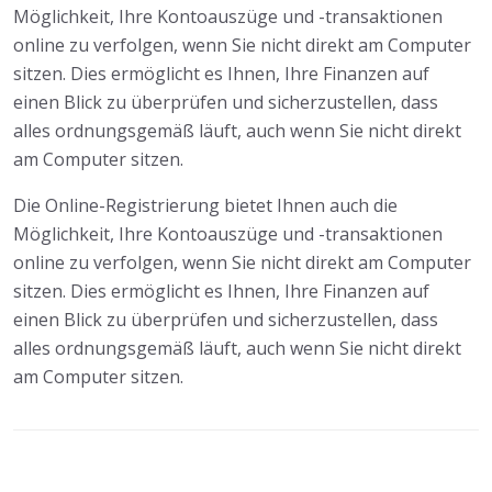
Möglichkeit, Ihre Kontoauszüge und -transaktionen
online zu verfolgen, wenn Sie nicht direkt am Computer
sitzen. Dies ermöglicht es Ihnen, Ihre Finanzen auf
einen Blick zu überprüfen und sicherzustellen, dass
alles ordnungsgemäß läuft, auch wenn Sie nicht direkt
am Computer sitzen.
Die Online-Registrierung bietet Ihnen auch die
Möglichkeit, Ihre Kontoauszüge und -transaktionen
online zu verfolgen, wenn Sie nicht direkt am Computer
sitzen. Dies ermöglicht es Ihnen, Ihre Finanzen auf
einen Blick zu überprüfen und sicherzustellen, dass
alles ordnungsgemäß läuft, auch wenn Sie nicht direkt
am Computer sitzen.