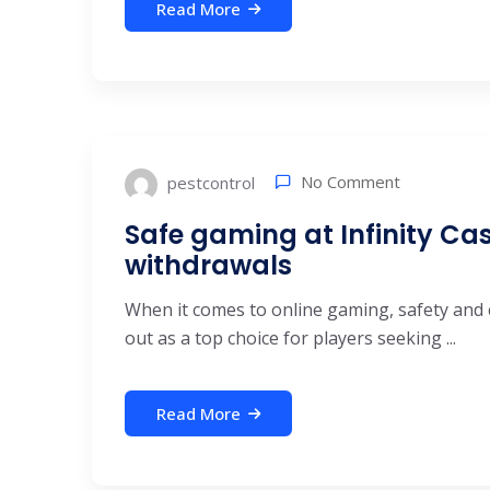
Read More
No Comment
pestcontrol
Safe gaming at Infinity Cas
withdrawals
When it comes to online gaming, safety and 
out as a top choice for players seeking ...
Read More