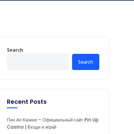
Search
Search
Recent Posts
Пин Ап Казино – Официальный сайт Pin Up
Casino | Входи и играй