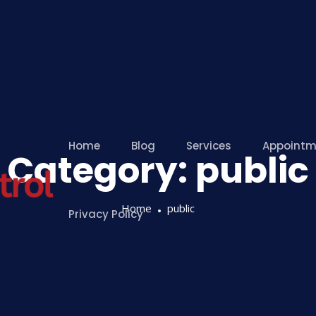
Home
Blog
Services
Appointm
Category:
public
Home
public
Privacy Policy