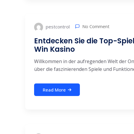
No Comment
pestcontrol
Entdecken Sie die Top-Spi
Win Kasino
Willkommen in der aufregenden Welt der Onli
über die faszinierenden Spiele und Funktione
Read More