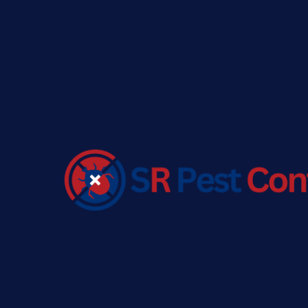
Skip
to
content