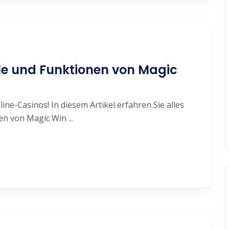
ele und Funktionen von Magic
ne-Casinos! In diesem Artikel erfahren Sie alles
n von Magic Win ...