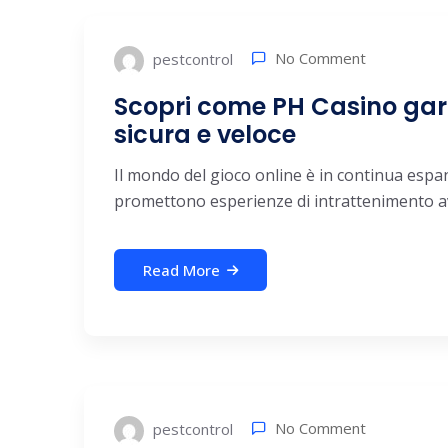
No Comment
pestcontrol
Scopri come PH Casino gara
sicura e veloce
Il mondo del gioco online è in continua esp
promettono esperienze di intrattenimento avvi
Read More
No Comment
pestcontrol