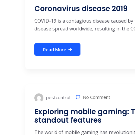
Coronavirus disease 2019
COVID-19 is a contagious disease caused by 
disease spread worldwide, resulting in the C
Read More
No Comment
pestcontrol
Exploring mobile gaming: T
standout features
The world of mobile gaming has revolutioniz