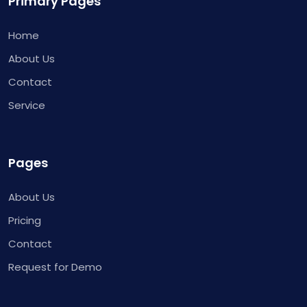
Primary Pages
Home
About Us
Contact
Service
Pages
About Us
Pricing
Contact
Request for Demo