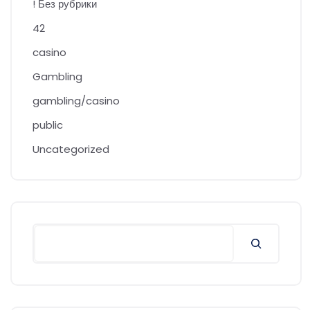
! Без рубрики
42
casino
Gambling
gambling/casino
public
Uncategorized
Search