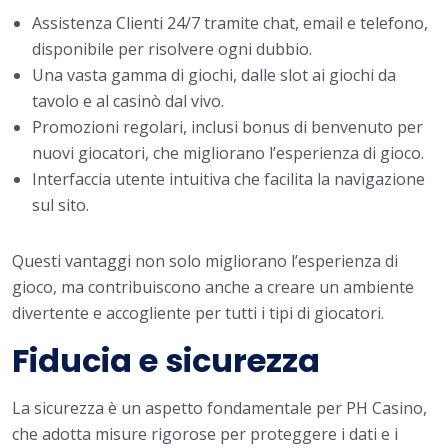
Assistenza Clienti 24/7 tramite chat, email e telefono,
disponibile per risolvere ogni dubbio.
Una vasta gamma di giochi, dalle slot ai giochi da
tavolo e al casinò dal vivo.
Promozioni regolari, inclusi bonus di benvenuto per
nuovi giocatori, che migliorano l’esperienza di gioco.
Interfaccia utente intuitiva che facilita la navigazione
sul sito.
Questi vantaggi non solo migliorano l’esperienza di
gioco, ma contribuiscono anche a creare un ambiente
divertente e accogliente per tutti i tipi di giocatori.
Fiducia e sicurezza
La sicurezza è un aspetto fondamentale per PH Casino,
che adotta misure rigorose per proteggere i dati e i