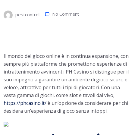
No Comment
pestcontrol
Il mondo del gioco online è in continua espansione, con
sempre più piattaforme che promettono esperienze di
intrattenimento avvincenti. PH Casino si distingue per il
suo impegno a garantire un ambiente di gioco sicuro e
veloce, attrattivo per tutti i tipi di giocatori. Con una
vasta gamma di giochi, come slot e tavoli dal vivo,
https://phcasino.it/
è un’opzione da considerare per chi
desidera un’esperienza di gioco senza intoppi.