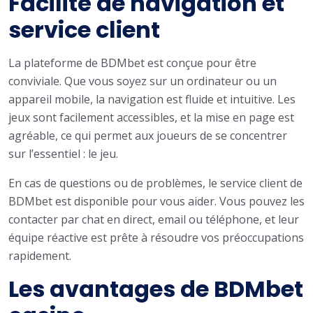
Facilité de navigation et
service client
La plateforme de BDMbet est conçue pour être
conviviale. Que vous soyez sur un ordinateur ou un
appareil mobile, la navigation est fluide et intuitive. Les
jeux sont facilement accessibles, et la mise en page est
agréable, ce qui permet aux joueurs de se concentrer
sur l’essentiel : le jeu.
En cas de questions ou de problèmes, le service client de
BDMbet est disponible pour vous aider. Vous pouvez les
contacter par chat en direct, email ou téléphone, et leur
équipe réactive est prête à résoudre vos préoccupations
rapidement.
Les avantages de BDMbet