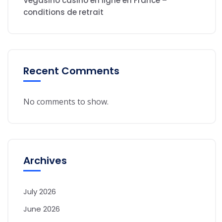
Vegasino casino en ligne en France –
conditions de retrait
Recent Comments
No comments to show.
Archives
July 2026
June 2026