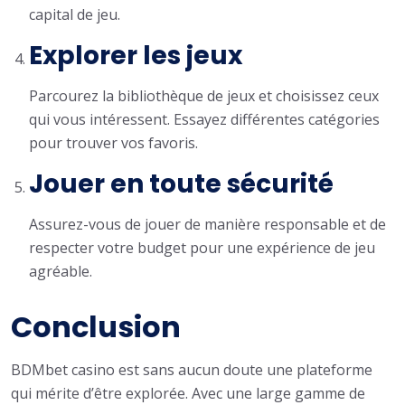
capital de jeu.
Explorer les jeux
Parcourez la bibliothèque de jeux et choisissez ceux
qui vous intéressent. Essayez différentes catégories
pour trouver vos favoris.
Jouer en toute sécurité
Assurez-vous de jouer de manière responsable et de
respecter votre budget pour une expérience de jeu
agréable.
Conclusion
BDMbet casino est sans aucun doute une plateforme
qui mérite d’être explorée. Avec une large gamme de