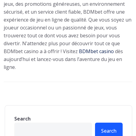
jeux, des promotions généreuses, un environnement
sécurisé, et un service client fiable, BDMbet offre une
expérience de jeu en ligne de qualité. Que vous soyez un
joueur occasionnel ou un passionné de jeux, vous
trouverez tout ce dont vous avez besoin pour vous
divertir. N’attendez plus pour découvrir tout ce que
BDMbet casino a à offrir ! Visitez
BDMbet casino
dès
aujourd’hui et lancez-vous dans l’aventure du jeu en
ligne.
Search
Search