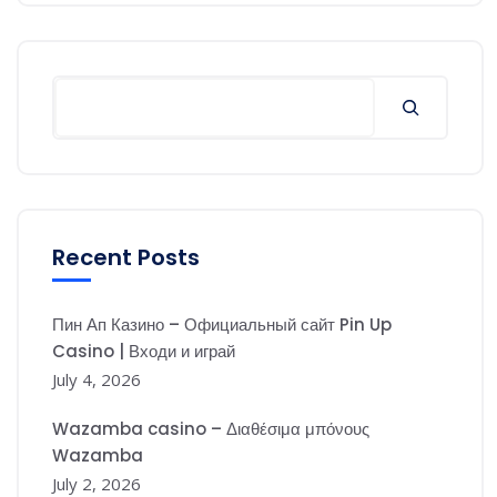
Search
Recent Posts
Пин Ап Казино – Официальный сайт Pin Up
Casino | Входи и играй
July 4, 2026
Wazamba casino – Διαθέσιμα μπόνους
Wazamba
July 2, 2026