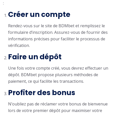
:
Créer un compte
Rendez-vous sur le site de BDMbet et remplissez le
formulaire d’inscription. Assurez-vous de fournir des
informations précises pour faciliter le processus de
vérification.
Faire un dépôt
Une fois votre compte créé, vous devrez effectuer un
dépôt. BDMbet propose plusieurs méthodes de
paiement, ce qui facilite les transactions.
Profiter des bonus
N’oubliez pas de réclamer votre bonus de bienvenue
lors de votre premier dépôt pour maximiser votre