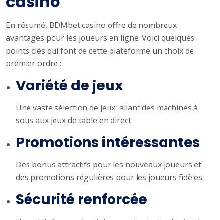
casino
En résumé, BDMbet casino offre de nombreux
avantages pour les joueurs en ligne. Voici quelques
points clés qui font de cette plateforme un choix de
premier ordre :
Variété de jeux
Une vaste sélection de jeux, allant des machines à
sous aux jeux de table en direct.
Promotions intéressantes
Des bonus attractifs pour les nouveaux joueurs et
des promotions régulières pour les joueurs fidèles.
Sécurité renforcée