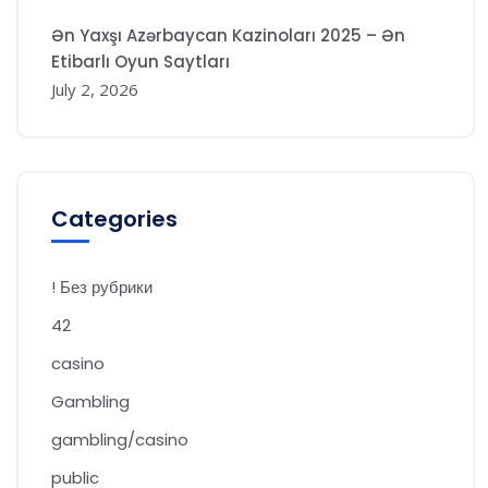
Ən Yaxşı Azərbaycan Kazinoları 2025 – Ən
Etibarlı Oyun Saytları
July 2, 2026
Categories
! Без рубрики
42
casino
Gambling
gambling/casino
public