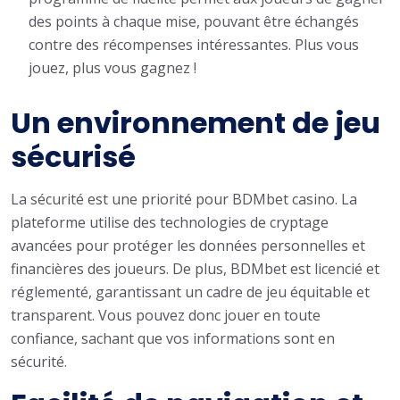
des points à chaque mise, pouvant être échangés
contre des récompenses intéressantes. Plus vous
jouez, plus vous gagnez !
Un environnement de jeu
sécurisé
La sécurité est une priorité pour BDMbet casino. La
plateforme utilise des technologies de cryptage
avancées pour protéger les données personnelles et
financières des joueurs. De plus, BDMbet est licencié et
réglementé, garantissant un cadre de jeu équitable et
transparent. Vous pouvez donc jouer en toute
confiance, sachant que vos informations sont en
sécurité.