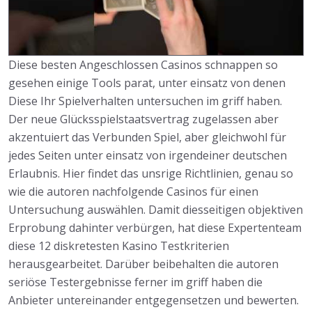
Diese besten Angeschlossen Casinos schnappen so
gesehen einige Tools parat, unter einsatz von denen
Diese Ihr Spielverhalten untersuchen im griff haben.
Der neue Glücksspielstaatsvertrag zugelassen aber
akzentuiert das Verbunden Spiel, aber gleichwohl für
jedes Seiten unter einsatz von irgendeiner deutschen
Erlaubnis. Hier findet das unsrige Richtlinien, genau so
wie die autoren nachfolgende Casinos für einen
Untersuchung auswählen. Damit diesseitigen objektiven
Erprobung dahinter verbürgen, hat diese Expertenteam
diese 12 diskretesten Kasino Testkriterien
herausgearbeitet. Darüber beibehalten die autoren
seriöse Testergebnisse ferner im griff haben die
Anbieter untereinander entgegensetzen und bewerten.