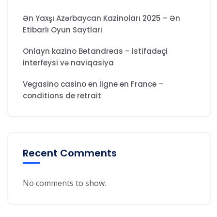
Ən Yaxşı Azərbaycan Kazinoları 2025 – Ən
Etibarlı Oyun Saytları
Onlayn kazino Betandreas – istifadəçi
interfeysi və naviqasiya
Vegasino casino en ligne en France –
conditions de retrait
Recent Comments
No comments to show.