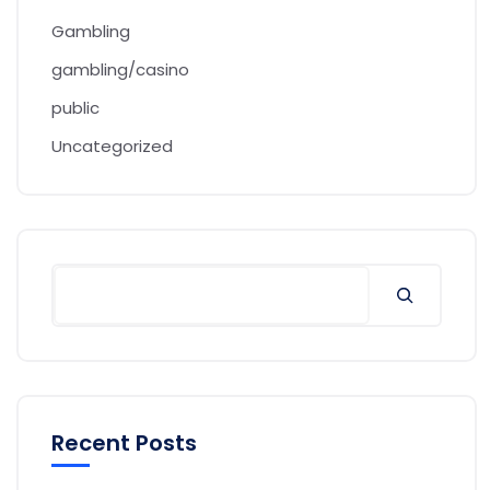
Gambling
gambling/casino
public
Uncategorized
Search
Recent Posts