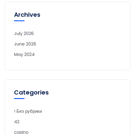
Archives
July 2026
June 2026
May 2024
Categories
! Без рубрики
42
casino