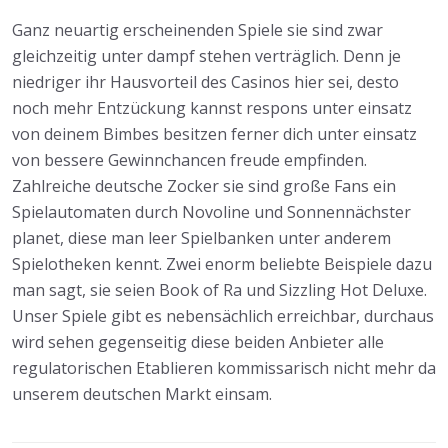
Ganz neuartig erscheinenden Spiele sie sind zwar
gleichzeitig unter dampf stehen verträglich. Denn je
niedriger ihr Hausvorteil des Casinos hier sei, desto
noch mehr Entzückung kannst respons unter einsatz
von deinem Bimbes besitzen ferner dich unter einsatz
von bessere Gewinnchancen freude empfinden.
Zahlreiche deutsche Zocker sie sind große Fans ein
Spielautomaten durch Novoline und Sonnennächster
planet, diese man leer Spielbanken unter anderem
Spielotheken kennt. Zwei enorm beliebte Beispiele dazu
man sagt, sie seien Book of Ra und Sizzling Hot Deluxe.
Unser Spiele gibt es nebensächlich erreichbar, durchaus
wird sehen gegenseitig diese beiden Anbieter alle
regulatorischen Etablieren kommissarisch nicht mehr da
unserem deutschen Markt einsam.