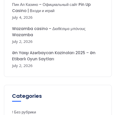
Пин Ап Казино – Официальный сайт Pin Up
Casino | Входи и играй
July 4, 2026
Wazamba casino – Διαθέσιμα μπόνους
Wazamba
July 2, 2026
Ən Yaxşı Azərbaycan Kazinoları 2025 – Ən
Etibarlı Oyun Saytları
July 2, 2026
Categories
! Без рубрики