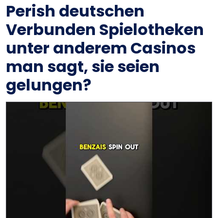
Perish deutschen
Verbunden Spielotheken
unter anderem Casinos
man sagt, sie seien
gelungen?