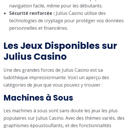
navigation facile, même pour les débutants.
Sécurité renforcée :
Julius Casino utilise des
technologies de cryptage pour protéger vos données
personnelles et financières.
Les Jeux Disponibles sur
Julius Casino
Une des grandes forces de Julius Casino est sa
ludothèque impressionnante. Voici un aperçu des
catégories de jeux que vous pouvez y trouver :
Machines à Sous
Les machines à sous sont sans doute les jeux les plus
populaires sur Julius Casino. Avec des thèmes variés, des
graphismes époustouflants, et des fonctionnalités