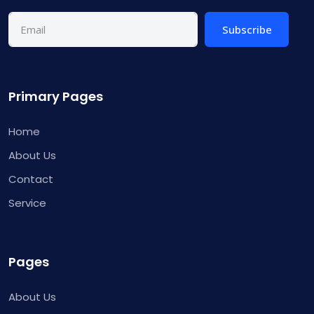
Subscribe
Primary Pages
Home
About Us
Contact
Service
Pages
About Us