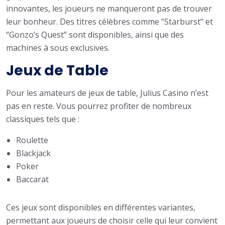
innovantes, les joueurs ne manqueront pas de trouver
leur bonheur. Des titres célèbres comme “Starburst” et
“Gonzo’s Quest” sont disponibles, ainsi que des
machines à sous exclusives.
Jeux de Table
Pour les amateurs de jeux de table, Julius Casino n’est
pas en reste. Vous pourrez profiter de nombreux
classiques tels que :
Roulette
Blackjack
Poker
Baccarat
Ces jeux sont disponibles en différentes variantes,
permettant aux joueurs de choisir celle qui leur convient