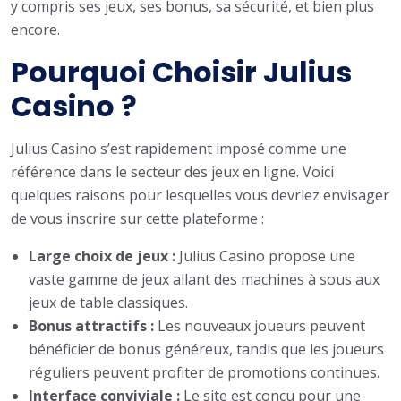
y compris ses jeux, ses bonus, sa sécurité, et bien plus
encore.
Pourquoi Choisir Julius
Casino ?
Julius Casino s’est rapidement imposé comme une
référence dans le secteur des jeux en ligne. Voici
quelques raisons pour lesquelles vous devriez envisager
de vous inscrire sur cette plateforme :
Large choix de jeux :
Julius Casino propose une
vaste gamme de jeux allant des machines à sous aux
jeux de table classiques.
Bonus attractifs :
Les nouveaux joueurs peuvent
bénéficier de bonus généreux, tandis que les joueurs
réguliers peuvent profiter de promotions continues.
Interface conviviale :
Le site est conçu pour une