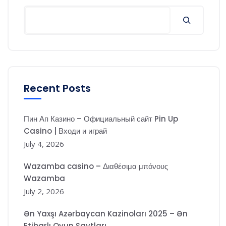
Search
Recent Posts
Пин Ап Казино – Официальный сайт Pin Up
Casino | Входи и играй
July 4, 2026
Wazamba casino – Διαθέσιμα μπόνους
Wazamba
July 2, 2026
Ən Yaxşı Azərbaycan Kazinoları 2025 – Ən
Etibarlı Oyun Saytları