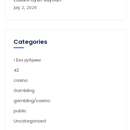
July 2, 2026
Categories
! Без рубрики
42
casino
Gambling
gambling/casino
public
Uncategorized