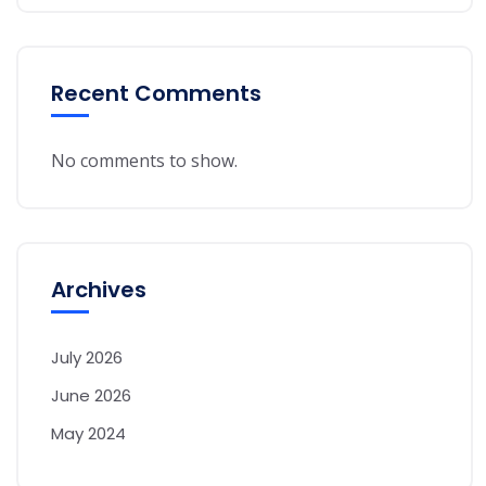
Recent Comments
No comments to show.
Archives
July 2026
June 2026
May 2024