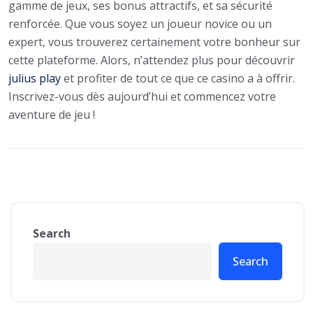
gamme de jeux, ses bonus attractifs, et sa sécurité
renforcée. Que vous soyez un joueur novice ou un
expert, vous trouverez certainement votre bonheur sur
cette plateforme. Alors, n’attendez plus pour découvrir
julius play
et profiter de tout ce que ce casino a à offrir.
Inscrivez-vous dès aujourd’hui et commencez votre
aventure de jeu !
Search
Search