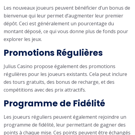
Les nouveaux joueurs peuvent bénéficier d’un bonus de
bienvenue qui leur permet d’augmenter leur premier
dépôt. Ceci est généralement un pourcentage du
montant déposé, ce qui vous donne plus de fonds pour
explorer les jeux.
Promotions Régulières
Julius Casino propose également des promotions
régulières pour les joueurs existants. Cela peut inclure
des tours gratuits, des bonus de recharge, et des
compétitions avec des prix attractifs.
Programme de Fidélité
Les joueurs réguliers peuvent également rejoindre un
programme de fidélité, leur permettant de gagner des
points à chaque mise. Ces points peuvent être échangés