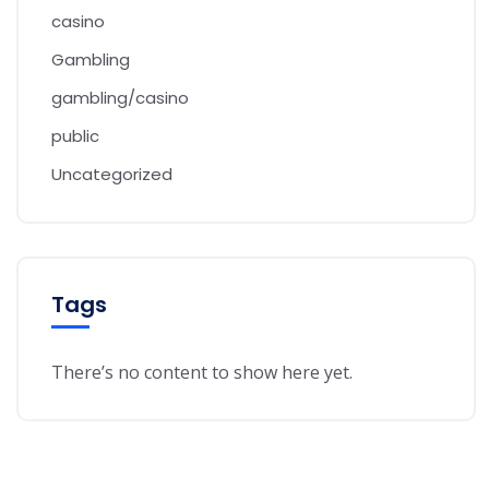
casino
Gambling
gambling/casino
public
Uncategorized
Tags
There’s no content to show here yet.