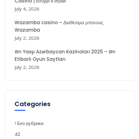
Casino | Входи и играй
July 4, 2026
Wazamba casino – Διαθέσιμα μπόνους
Wazamba
July 2, 2026
Ən Yaxşı Azərbaycan Kazinoları 2025 – Ən
Etibarlı Oyun Saytları
July 2, 2026
Categories
! Без рубрики
42