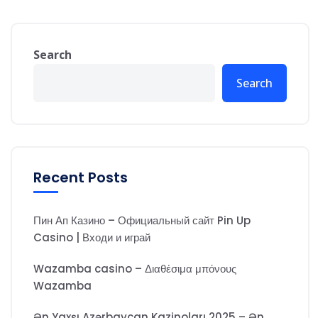
Search
Search
Recent Posts
Пин Ап Казино – Официальный сайт Pin Up
Casino | Входи и играй
Wazamba casino – Διαθέσιμα μπόνους
Wazamba
Ən Yaxşı Azərbaycan Kazinoları 2025 – Ən