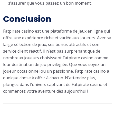
s’assurer que vous passez un bon moment.
Conclusion
Fatpirate casino est une plateforme de jeux en ligne qui
offre une expérience riche et variée aux joueurs. Avec sa
large sélection de jeux, ses bonus attractifs et son
service client réactif, il n’est pas surprenant que de
nombreux joueurs choisissent Fatpirate casino comme
leur destination de jeu privilégiée. Que vous soyez un
joueur occasionnel ou un passionné, Fatpirate casino a
quelque chose à offrir à chacun. N’attendez plus,
plongez dans l’univers captivant de Fatpirate casino et
commencez votre aventure dès aujourd’hui !