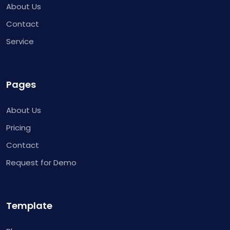
About Us
Contact
Service
Pages
About Us
Pricing
Contact
Request for Demo
Template