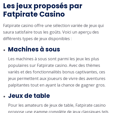
Les jeux proposés par
Fatpirate Casino
Fatpirate casino offre une sélection variée de jeux qui
saura satisfaire tous les goûts. Voici un aperçu des
différents types de jeux disponibles :
Machines à sous
Les machines à sous sont parmi les jeux les plus
populaires sur Fatpirate casino. Avec des thèmes
variés et des fonctionnalités bonus captivantes, ces
jeux permettent aux joueurs de vivre des aventures
palpitantes tout en ayant la chance de gagner gros.
Jeux de table
Pour les amateurs de jeux de table, Fatpirate casino
propose une gamme complète de jeux classiques tels