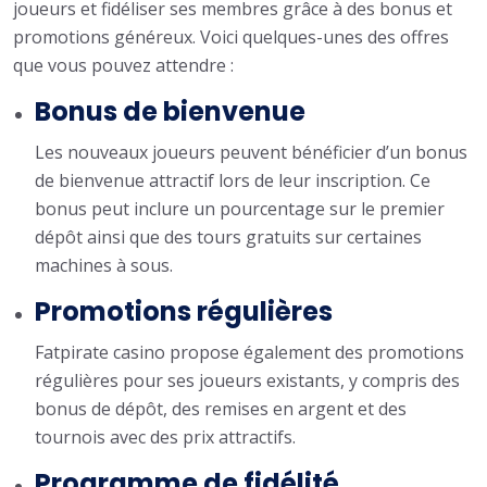
joueurs et fidéliser ses membres grâce à des bonus et
promotions généreux. Voici quelques-unes des offres
que vous pouvez attendre :
Bonus de bienvenue
Les nouveaux joueurs peuvent bénéficier d’un bonus
de bienvenue attractif lors de leur inscription. Ce
bonus peut inclure un pourcentage sur le premier
dépôt ainsi que des tours gratuits sur certaines
machines à sous.
Promotions régulières
Fatpirate casino propose également des promotions
régulières pour ses joueurs existants, y compris des
bonus de dépôt, des remises en argent et des
tournois avec des prix attractifs.
Programme de fidélité