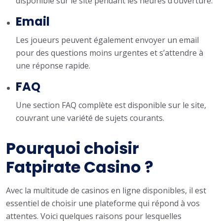
disponible sur le site pendant les heures d’ouverture.
Email
Les joueurs peuvent également envoyer un email
pour des questions moins urgentes et s’attendre à
une réponse rapide.
FAQ
Une section FAQ complète est disponible sur le site,
couvrant une variété de sujets courants.
Pourquoi choisir
Fatpirate Casino ?
Avec la multitude de casinos en ligne disponibles, il est
essentiel de choisir une plateforme qui répond à vos
attentes. Voici quelques raisons pour lesquelles