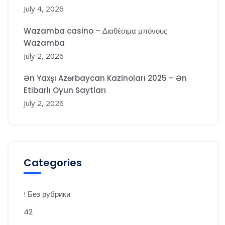
July 4, 2026
Wazamba casino – Διαθέσιμα μπόνους
Wazamba
July 2, 2026
Ən Yaxşı Azərbaycan Kazinoları 2025 – Ən
Etibarlı Oyun Saytları
July 2, 2026
Categories
! Без рубрики
42