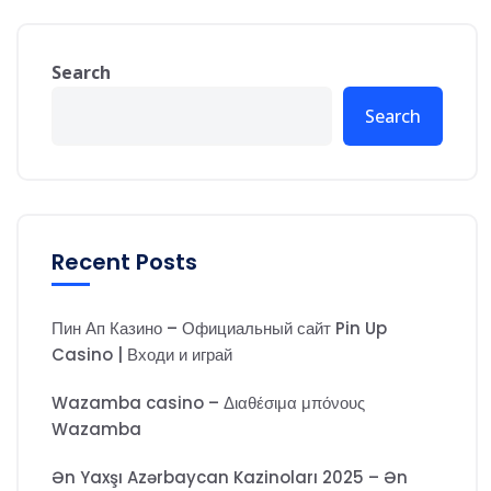
Search
Search
Recent Posts
Пин Ап Казино – Официальный сайт Pin Up
Casino | Входи и играй
Wazamba casino – Διαθέσιμα μπόνους
Wazamba
Ən Yaxşı Azərbaycan Kazinoları 2025 – Ən