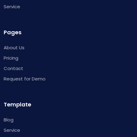
Service
Pages
About Us
Pricing
Contact
Request for Demo
Template
Blog
Service