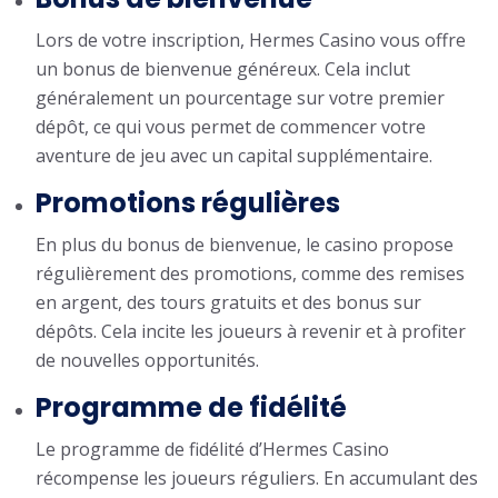
Lors de votre inscription, Hermes Casino vous offre
un bonus de bienvenue généreux. Cela inclut
généralement un pourcentage sur votre premier
dépôt, ce qui vous permet de commencer votre
aventure de jeu avec un capital supplémentaire.
Promotions régulières
En plus du bonus de bienvenue, le casino propose
régulièrement des promotions, comme des remises
en argent, des tours gratuits et des bonus sur
dépôts. Cela incite les joueurs à revenir et à profiter
de nouvelles opportunités.
Programme de fidélité
Le programme de fidélité d’Hermes Casino
récompense les joueurs réguliers. En accumulant des