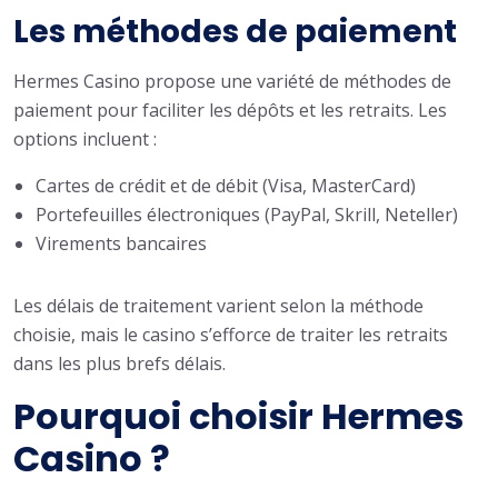
Les méthodes de paiement
Hermes Casino propose une variété de méthodes de
paiement pour faciliter les dépôts et les retraits. Les
options incluent :
Cartes de crédit et de débit (Visa, MasterCard)
Portefeuilles électroniques (PayPal, Skrill, Neteller)
Virements bancaires
Les délais de traitement varient selon la méthode
choisie, mais le casino s’efforce de traiter les retraits
dans les plus brefs délais.
Pourquoi choisir Hermes
Casino ?