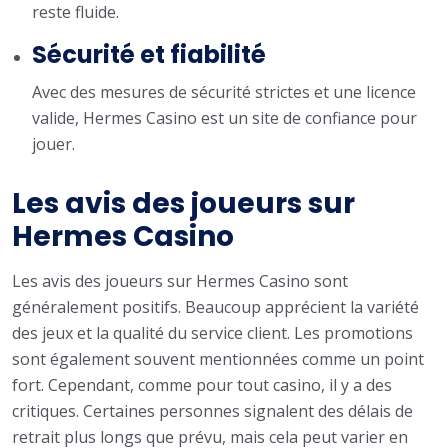
reste fluide.
Sécurité et fiabilité
Avec des mesures de sécurité strictes et une licence
valide, Hermes Casino est un site de confiance pour
jouer.
Les avis des joueurs sur
Hermes Casino
Les avis des joueurs sur Hermes Casino sont
généralement positifs. Beaucoup apprécient la variété
des jeux et la qualité du service client. Les promotions
sont également souvent mentionnées comme un point
fort. Cependant, comme pour tout casino, il y a des
critiques. Certaines personnes signalent des délais de
retrait plus longs que prévu, mais cela peut varier en