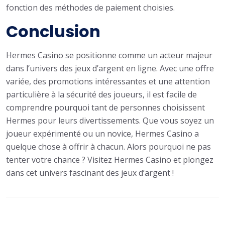
fonction des méthodes de paiement choisies.
Conclusion
Hermes Casino se positionne comme un acteur majeur
dans l’univers des jeux d’argent en ligne. Avec une offre
variée, des promotions intéressantes et une attention
particulière à la sécurité des joueurs, il est facile de
comprendre pourquoi tant de personnes choisissent
Hermes pour leurs divertissements. Que vous soyez un
joueur expérimenté ou un novice, Hermes Casino a
quelque chose à offrir à chacun. Alors pourquoi ne pas
tenter votre chance ? Visitez Hermes Casino et plongez
dans cet univers fascinant des jeux d’argent !