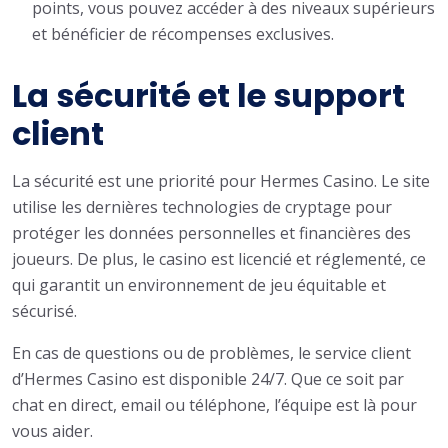
points, vous pouvez accéder à des niveaux supérieurs
et bénéficier de récompenses exclusives.
La sécurité et le support
client
La sécurité est une priorité pour Hermes Casino. Le site
utilise les dernières technologies de cryptage pour
protéger les données personnelles et financières des
joueurs. De plus, le casino est licencié et réglementé, ce
qui garantit un environnement de jeu équitable et
sécurisé.
En cas de questions ou de problèmes, le service client
d’Hermes Casino est disponible 24/7. Que ce soit par
chat en direct, email ou téléphone, l’équipe est là pour
vous aider.