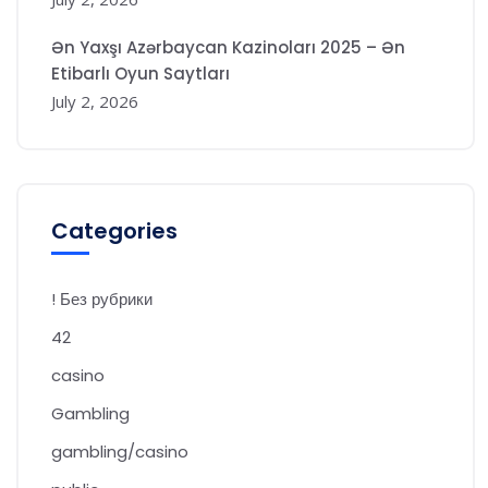
Ən Yaxşı Azərbaycan Kazinoları 2025 – Ən
Etibarlı Oyun Saytları
July 2, 2026
Categories
! Без рубрики
42
casino
Gambling
gambling/casino