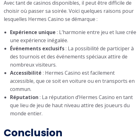
Avec tant de casinos disponibles, il peut être difficile de
choisir où passer sa soirée. Voici quelques raisons pour
lesquelles Hermes Casino se démarque :
Expérience unique
: L’harmonie entre jeu et luxe crée
une expérience inégalée.
Événements exclusifs
: La possibilité de participer à
des tournois et des événements spéciaux attire de
nombreux visiteurs.
Accessibilité
: Hermes Casino est facilement
accessible, que ce soit en voiture ou en transports en
commun.
Réputation
: La réputation d’Hermes Casino en tant
que lieu de jeu de haut niveau attire des joueurs du
monde entier.
Conclusion