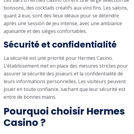
Les bars d’Hermes Casino offrent une large sélection de
boissons, des cocktails créatifs aux vins fins. Les salons,
quant à eux, sont des lieux idéaux pour se détendre
après une session de jeu intense, avec une ambiance
apaisante et des sièges confortables.
Sécurité et confidentialité
La sécurité est une priorité pour Hermes Casino.
L’établissement met en place des mesures strictes pour
assurer la sécurité des joueurs et la confidentialité de
leurs informations personnelles. Les visiteurs peuvent
jouer en toute confiance, sachant que leur sécurité est
entre de bonnes mains.
Pourquoi choisir Hermes
Casino ?