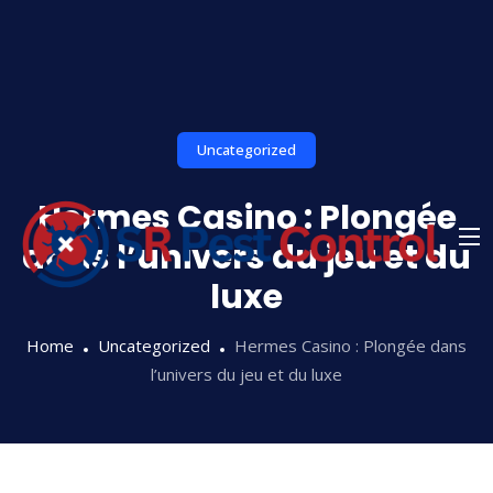
Skip
to
content
Uncategorized
Hermes Casino : Plongée
dans l’univers du jeu et du
luxe
Home
Uncategorized
Hermes Casino : Plongée dans
l’univers du jeu et du luxe