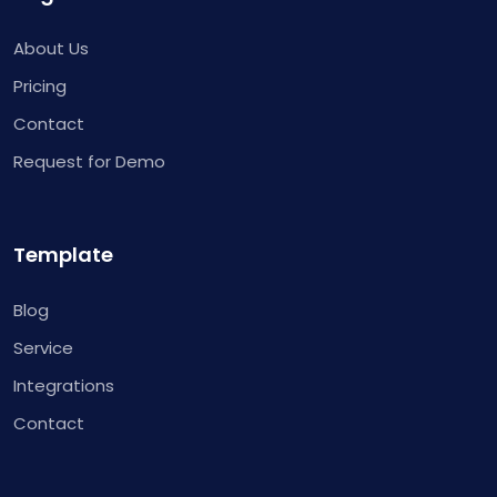
About Us
Pricing
Contact
Request for Demo
Template
Blog
Service
Integrations
Contact