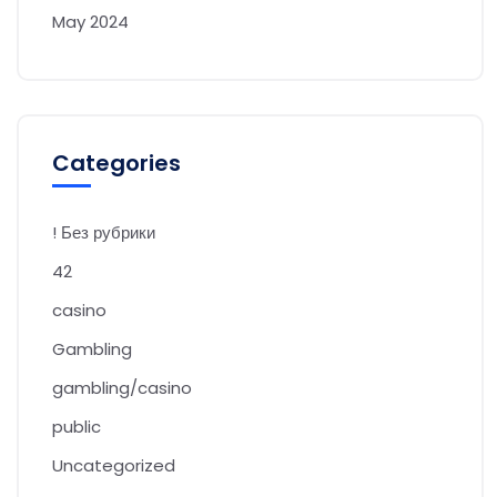
May 2024
Categories
! Без рубрики
42
casino
Gambling
gambling/casino
public
Uncategorized