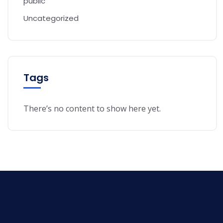
public
Uncategorized
Tags
There’s no content to show here yet.