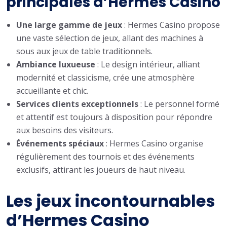
principales d’Hermes Casino
Une large gamme de jeux
: Hermes Casino propose
une vaste sélection de jeux, allant des machines à
sous aux jeux de table traditionnels.
Ambiance luxueuse
: Le design intérieur, alliant
modernité et classicisme, crée une atmosphère
accueillante et chic.
Services clients exceptionnels
: Le personnel formé
et attentif est toujours à disposition pour répondre
aux besoins des visiteurs.
Événements spéciaux
: Hermes Casino organise
régulièrement des tournois et des événements
exclusifs, attirant les joueurs de haut niveau.
Les jeux incontournables
d’Hermes Casino