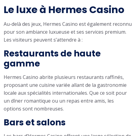
Le luxe à Hermes Casino
Au-delà des jeux, Hermes Casino est également reconnu
pour son ambiance luxueuse et ses services premium.
Les visiteurs peuvent s’attendre à :
Restaurants de haute
gamme
Hermes Casino abrite plusieurs restaurants raffinés,
proposant une cuisine variée allant de la gastronomie
locale aux spécialités internationales. Que ce soit pour
un dîner romantique ou un repas entre amis, les
options sont nombreuses.
Bars et salons