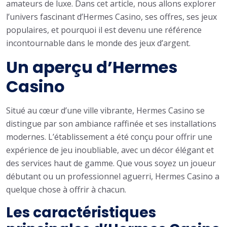
amateurs de luxe. Dans cet article, nous allons explorer
l’univers fascinant d’Hermes Casino, ses offres, ses jeux
populaires, et pourquoi il est devenu une référence
incontournable dans le monde des jeux d’argent.
Un aperçu d’Hermes
Casino
Situé au cœur d’une ville vibrante, Hermes Casino se
distingue par son ambiance raffinée et ses installations
modernes. L’établissement a été conçu pour offrir une
expérience de jeu inoubliable, avec un décor élégant et
des services haut de gamme. Que vous soyez un joueur
débutant ou un professionnel aguerri, Hermes Casino a
quelque chose à offrir à chacun.
Les caractéristiques