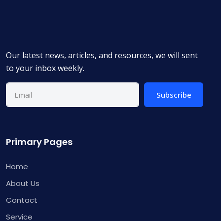
Our latest news, articles, and resources, we will sent
to your inbox weekly.
Subscribe
Primary Pages
Home
About Us
Contact
Service