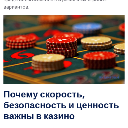
вариантов.
Почему скорость,
безопасность и ценность
важны в казино