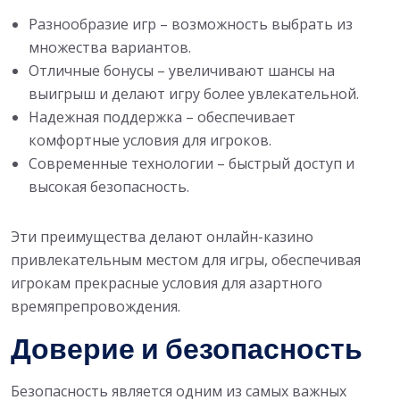
Разнообразие игр – возможность выбрать из
множества вариантов.
Отличные бонусы – увеличивают шансы на
выигрыш и делают игру более увлекательной.
Надежная поддержка – обеспечивает
комфортные условия для игроков.
Современные технологии – быстрый доступ и
высокая безопасность.
Эти преимущества делают онлайн-казино
привлекательным местом для игры, обеспечивая
игрокам прекрасные условия для азартного
времяпрепровождения.
Доверие и безопасность
Безопасность является одним из самых важных