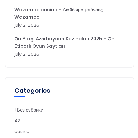
Wazamba casino – Διαθέσιμα μπόνους
Wazamba
July 2, 2026
Ən Yaxşı Azərbaycan Kazinoları 2025 – Ən
Etibarlı Oyun Saytları
July 2, 2026
Categories
! Без рубрики
42
casino