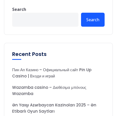
Search
Search
Recent Posts
Пин Ап Казино – Официальный сайт Pin Up
Casino | Входи и играй
Wazamba casino – Διαθέσιμα μπόνους
Wazamba
Ən Yaxşı Azərbaycan Kazinoları 2025 – Ən
Etibarlı Oyun Saytları