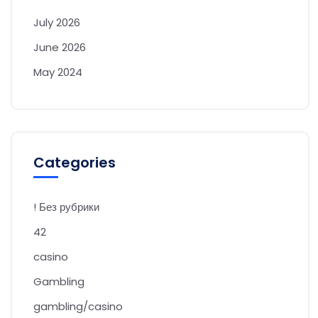
July 2026
June 2026
May 2024
Categories
! Без рубрики
42
casino
Gambling
gambling/casino