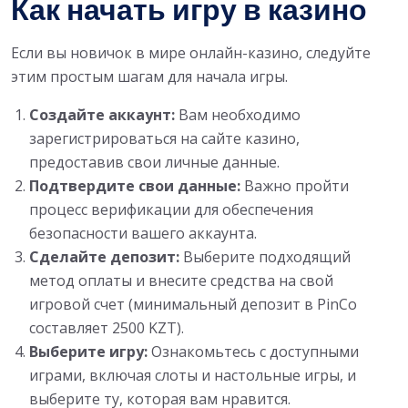
Как начать игру в казино
Если вы новичок в мире онлайн-казино, следуйте
этим простым шагам для начала игры.
Создайте аккаунт:
Вам необходимо
зарегистрироваться на сайте казино,
предоставив свои личные данные.
Подтвердите свои данные:
Важно пройти
процесс верификации для обеспечения
безопасности вашего аккаунта.
Сделайте депозит:
Выберите подходящий
метод оплаты и внесите средства на свой
игровой счет (минимальный депозит в PinCo
составляет 2500 KZT).
Выберите игру:
Ознакомьтесь с доступными
играми, включая слоты и настольные игры, и
выберите ту, которая вам нравится.