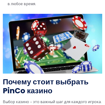
в любое время.
Почему стоит выбрать
PinCo казино
Выбор казино – это важный шаг для каждого игрока.