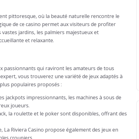
nt pittoresque, où la beauté naturelle rencontre le
gique de ce casino permet aux visiteurs de profiter
 vastes jardins, les palmiers majestueux et
cueillante et relaxante.
ux passionnants qui raviront les amateurs de tous
expert, vous trouverez une variété de jeux adaptés à
 plus populaires proposés :
des jackpots impressionnants, les machines à sous de
reux joueurs.
ck, la roulette et le poker sont disponibles, offrant des
e, La Riviera Casino propose également des jeux en
bles croupiers.