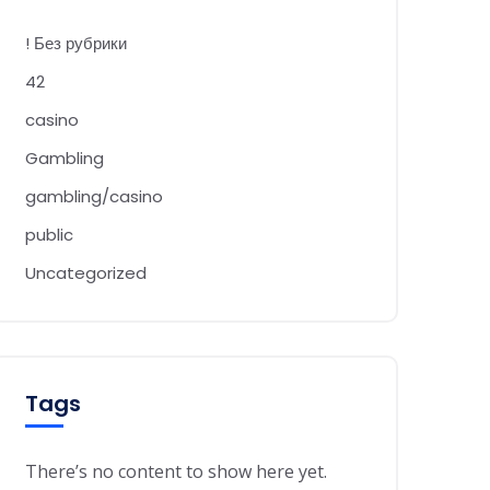
! Без рубрики
42
casino
Gambling
gambling/casino
public
Uncategorized
Tags
There’s no content to show here yet.