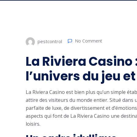
No Comment
pestcontrol
La Riviera Casino
l’univers du jeu e
La Riviera Casino est bien plus qu’un simple étab
attire des visiteurs du monde entier. Situé dans
parfaite de luxe, de divertissement et d’émotions 
aspects qui font de La Riviera Casino une destin
loisirs.