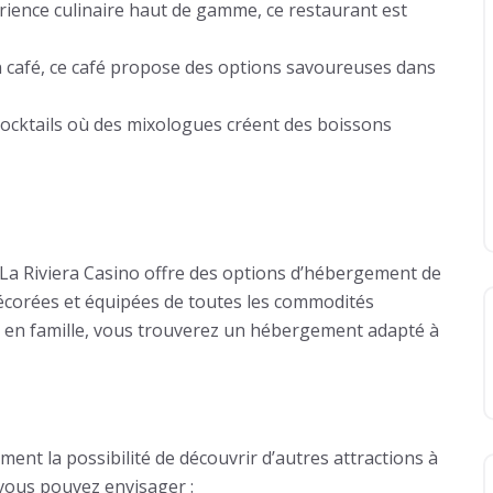
ience culinaire haut de gamme, ce restaurant est
n café, ce café propose des options savoureuses dans
 cocktails où des mixologues créent des boissons
 La Riviera Casino offre des options d’hébergement de
écorées et équipées de toutes les commodités
 en famille, vous trouverez un hébergement adapté à
ent la possibilité de découvrir d’autres attractions à
 vous pouvez envisager :