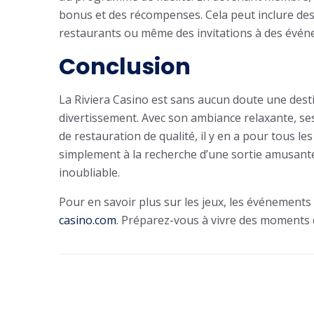
bonus et des récompenses. Cela peut inclure des c
restaurants ou même des invitations à des évén
Conclusion
La Riviera Casino est sans aucun doute une desti
divertissement. Avec son ambiance relaxante, ses
de restauration de qualité, il y en a pour tous l
simplement à la recherche d’une sortie amusant
inoubliable.
Pour en savoir plus sur les jeux, les événements e
casino.com
. Préparez-vous à vivre des moments de