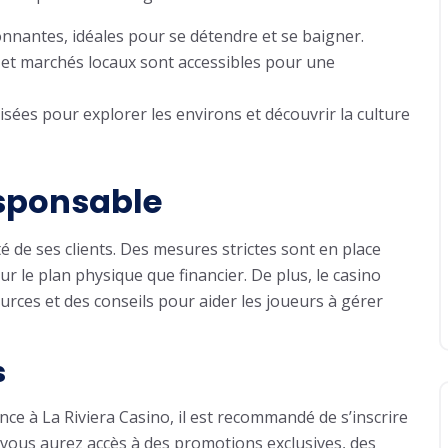
ronnantes, idéales pour se détendre et se baigner.
et marchés locaux sont accessibles pour une
isées pour explorer les environs et découvrir la culture
responsable
té de ses clients. Des mesures strictes sont en place
r le plan physique que financier. De plus, le casino
rces et des conseils pour aider les joueurs à gérer
s
ce à La Riviera Casino, il est recommandé de s’inscrire
vous aurez accès à des promotions exclusives, des