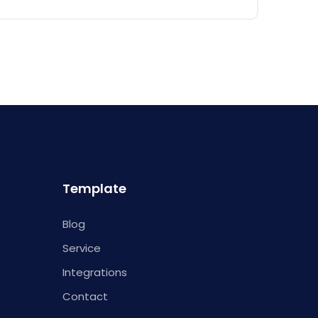
Template
Blog
Service
Integrations
Contact