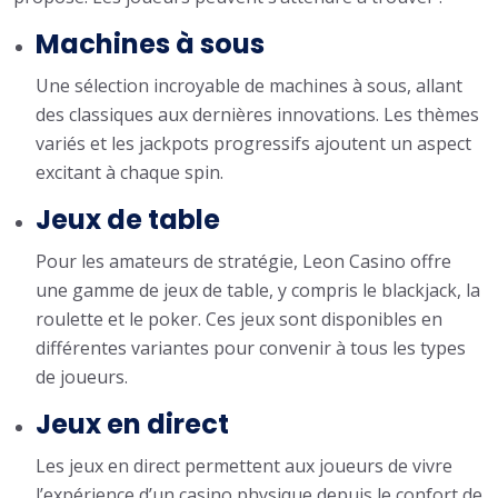
Machines à sous
Une sélection incroyable de machines à sous, allant
des classiques aux dernières innovations. Les thèmes
variés et les jackpots progressifs ajoutent un aspect
excitant à chaque spin.
Jeux de table
Pour les amateurs de stratégie, Leon Casino offre
une gamme de jeux de table, y compris le blackjack, la
roulette et le poker. Ces jeux sont disponibles en
différentes variantes pour convenir à tous les types
de joueurs.
Jeux en direct
Les jeux en direct permettent aux joueurs de vivre
l’expérience d’un casino physique depuis le confort de