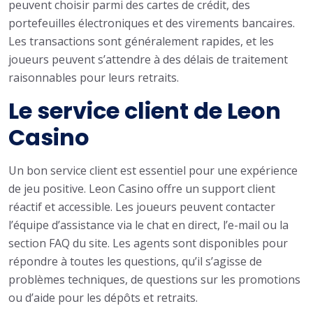
peuvent choisir parmi des cartes de crédit, des
portefeuilles électroniques et des virements bancaires.
Les transactions sont généralement rapides, et les
joueurs peuvent s’attendre à des délais de traitement
raisonnables pour leurs retraits.
Le service client de Leon
Casino
Un bon service client est essentiel pour une expérience
de jeu positive. Leon Casino offre un support client
réactif et accessible. Les joueurs peuvent contacter
l’équipe d’assistance via le chat en direct, l’e-mail ou la
section FAQ du site. Les agents sont disponibles pour
répondre à toutes les questions, qu’il s’agisse de
problèmes techniques, de questions sur les promotions
ou d’aide pour les dépôts et retraits.