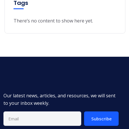
Tags
There’s no content to show here yet.
Our latest news, articles, and resources, we will sent
to your inbox weekly.
Subscribe