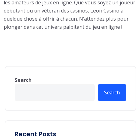
les amateurs de jeux en ligne. Que vous soyez un joueur
débutant ou un vétéran des casinos, Leon Casino a
quelque chose à offrir à chacun. N’attendez plus pour
plonger dans cet univers palpitant du jeu en ligne !
Search
Search
Recent Posts