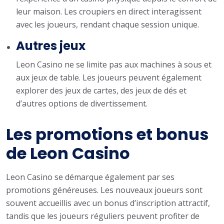
leur maison. Les croupiers en direct interagissent
avec les joueurs, rendant chaque session unique.
Autres jeux
Leon Casino ne se limite pas aux machines à sous et
aux jeux de table. Les joueurs peuvent également
explorer des jeux de cartes, des jeux de dés et
d’autres options de divertissement.
Les promotions et bonus
de Leon Casino
Leon Casino se démarque également par ses
promotions généreuses. Les nouveaux joueurs sont
souvent accueillis avec un bonus d’inscription attractif,
tandis que les joueurs réguliers peuvent profiter de