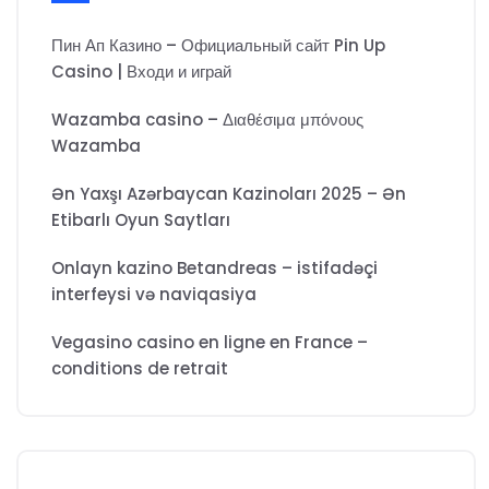
Пин Ап Казино – Официальный сайт Pin Up
Casino | Входи и играй
Wazamba casino – Διαθέσιμα μπόνους
Wazamba
Ən Yaxşı Azərbaycan Kazinoları 2025 – Ən
Etibarlı Oyun Saytları
Onlayn kazino Betandreas – istifadəçi
interfeysi və naviqasiya
Vegasino casino en ligne en France –
conditions de retrait