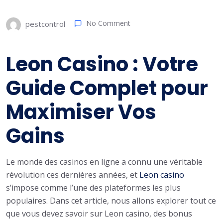
No Comment
pestcontrol
Leon Casino : Votre
Guide Complet pour
Maximiser Vos
Gains
Le monde des casinos en ligne a connu une véritable
révolution ces dernières années, et
Leon casino
s’impose comme l’une des plateformes les plus
populaires. Dans cet article, nous allons explorer tout ce
que vous devez savoir sur Leon casino, des bonus