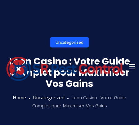
Skip
to
content
Uncategorized
Leon Casino : Votre Guide
Complet pour Maximiser
Vos Gains
Home
Uncategorized
Leon Casino : Votre Guide
Complet pour Maximiser Vos Gains