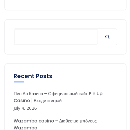
Search
Recent Posts
Пин Ап Казино – Официальный сайт Pin Up
Casino | Входи и играй
July 4, 2026
Wazamba casino – Διαθέσιμα μπόνους
Wazamba