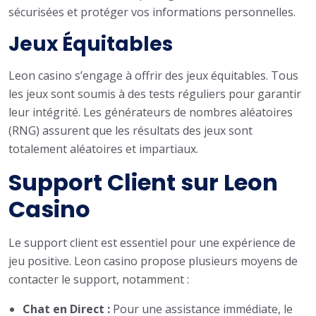
sécurisées et protéger vos informations personnelles.
Jeux Équitables
Leon casino s’engage à offrir des jeux équitables. Tous
les jeux sont soumis à des tests réguliers pour garantir
leur intégrité. Les générateurs de nombres aléatoires
(RNG) assurent que les résultats des jeux sont
totalement aléatoires et impartiaux.
Support Client sur Leon
Casino
Le support client est essentiel pour une expérience de
jeu positive. Leon casino propose plusieurs moyens de
contacter le support, notamment :
Chat en Direct :
Pour une assistance immédiate, le