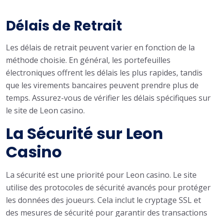
Délais de Retrait
Les délais de retrait peuvent varier en fonction de la
méthode choisie. En général, les portefeuilles
électroniques offrent les délais les plus rapides, tandis
que les virements bancaires peuvent prendre plus de
temps. Assurez-vous de vérifier les délais spécifiques sur
le site de Leon casino.
La Sécurité sur Leon
Casino
La sécurité est une priorité pour Leon casino. Le site
utilise des protocoles de sécurité avancés pour protéger
les données des joueurs. Cela inclut le cryptage SSL et
des mesures de sécurité pour garantir des transactions