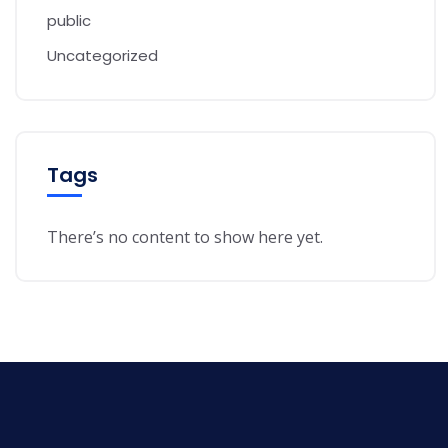
public
Uncategorized
Tags
There’s no content to show here yet.