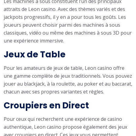
Les machines à sous constituent l’un des principaux
attraits de Leon casino. Avec des thèmes variés et des
jackpots progressifs, il y en a pour tous les goûts. Les
joueurs peuvent choisir parmi des machines à sous
classiques, vidéo ou même des machines à sous 3D pour
une expérience immersive.
Jeux de Table
Pour les amateurs de jeux de table, Leon casino offre
une gamme complète de jeux traditionnels. Vous pouvez
jouer au blackjack, à la roulette, au poker et au baccarat,
chacun avec ses propres variantes et règles.
Croupiers en Direct
Pour ceux qui recherchent une expérience de casino
authentique, Leon casino propose également des jeux
avec croupiers en direct. Ces jeux vous permettent