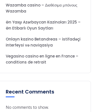
Wazamba casino – Διαθέσιμα μπόνους
Wazamba
Ən Yaxşı Azərbaycan Kazinoları 2025 –
Ən Etibarlı Oyun Saytları
Onlayn kazino Betandreas – istifadəçi
interfeysi və naviqasiya
Vegasino casino en ligne en France –
conditions de retrait
Recent Comments
No comments to show.