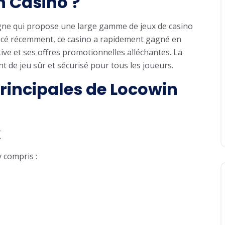
n Casino ?
igne qui propose une large gamme de jeux de casino
ancé récemment, ce casino a rapidement gagné en
tive et ses offres promotionnelles alléchantes. La
 de jeu sûr et sécurisé pour tous les joueurs.
Principales de Locowin
x
 compris :