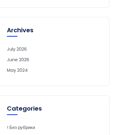
Archives
July 2026
June 2026
May 2024
Categories
! Без рубрики