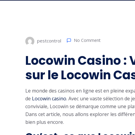
No Comment
pestcontrol
Locowin Casino : 
sur le Locowin Ca
Le monde des casinos en ligne est en pleine expa
de
Locowin casino
. Avec une vaste sélection de j
conviviale, Locowin se démarque comme une plat
Dans cet article, nous allons explorer les différe
bien plus encore.