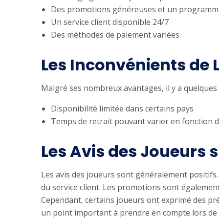
Des promotions généreuses et un programme 
Un service client disponible 24/7
Des méthodes de paiement variées
Les Inconvénients de
Malgré ses nombreux avantages, il y a quelques 
Disponibilité limitée dans certains pays
Temps de retrait pouvant varier en fonction 
Les Avis des Joueurs 
Les avis des joueurs sont généralement positifs. 
du service client. Les promotions sont égaleme
Cependant, certains joueurs ont exprimé des préo
un point important à prendre en compte lors de 