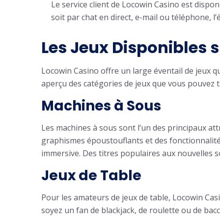
Le service client de Locowin Casino est dispo
soit par chat en direct, e-mail ou téléphone, l’
Les Jeux Disponibles 
Locowin Casino offre un large éventail de jeux qu
aperçu des catégories de jeux que vous pouvez t
Machines à Sous
Les machines à sous sont l’un des principaux att
graphismes époustouflants et des fonctionnalité
immersive. Des titres populaires aux nouvelles sor
Jeux de Table
Pour les amateurs de jeux de table, Locowin Ca
soyez un fan de blackjack, de roulette ou de bac