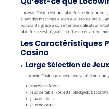
Qu’est-ce que Locowi
Locowin Casino est une plateforme de jeux en l
allant des machines à sous aux jeux de table. L
popularité grâce à son interface utilisateur intui
plateforme est régulée et offre un environnement
Les Caractéristiques 
Casino
Large Sélection de Jeu
Locowin Casino propose une variété de jeux, y
Machines à sous
Jeux de table (roulette, blackjack, baccarat)
Jeux en direct
Jeux de cartes