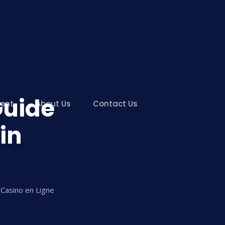
Guide
ent
About Us
Contact Us
in
 Casino en Ligne