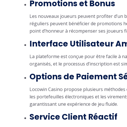
Promotions et Bonus
Les nouveaux joueurs peuvent profiter d’un 
réguliers peuvent bénéficier de promotions 
point d’honneur à récompenser ses joueurs fi
Interface Utilisateur A
La plateforme est conçue pour être facile à n
organisés, et le processus d’inscription est si
Options de Paiement S
Locowin Casino propose plusieurs méthodes de
les portefeuilles électroniques et les viremen
garantissant une expérience de jeu fluide.
Service Client Réactif