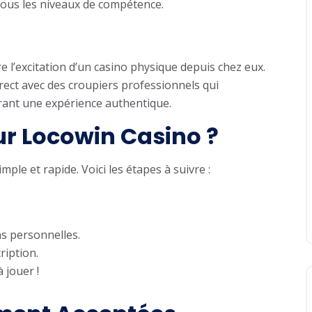
 tous les niveaux de compétence.
e l’excitation d’un casino physique depuis chez eux.
rect avec des croupiers professionnels qui
frant une expérience authentique.
ur Locowin Casino ?
ple et rapide. Voici les étapes à suivre :
ns personnelles.
ription.
 jouer !