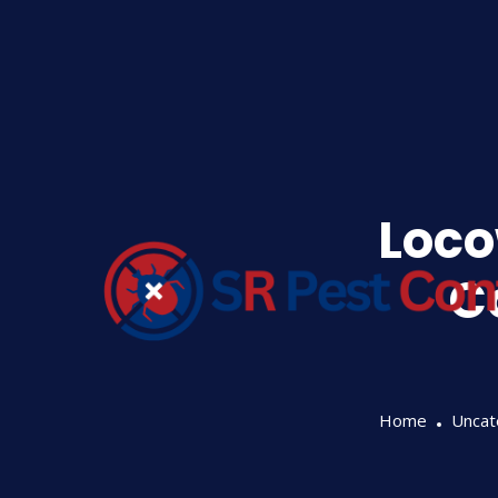
Skip
to
content
Loco
C
Home
Uncat