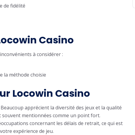
de fidélité
 Locowin Casino
inconvénients à considérer :
de la méthode choisie
sur Locowin Casino
Beaucoup apprécient la diversité des jeux et la qualité
nt souvent mentionnées comme un point fort.
ccupations concernant les délais de retrait, ce qui est
votre expérience de jeu.