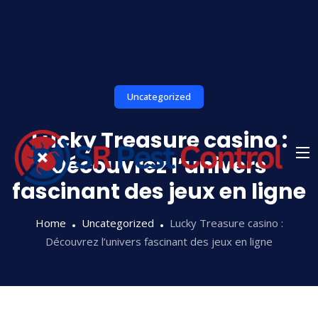
Skip
to
content
Uncategorized
Lucky Treasure casino :
Découvrez l’univers
fascinant des jeux en ligne
Home
Uncategorized
Lucky Treasure casino :
Découvrez l’univers fascinant des jeux en ligne