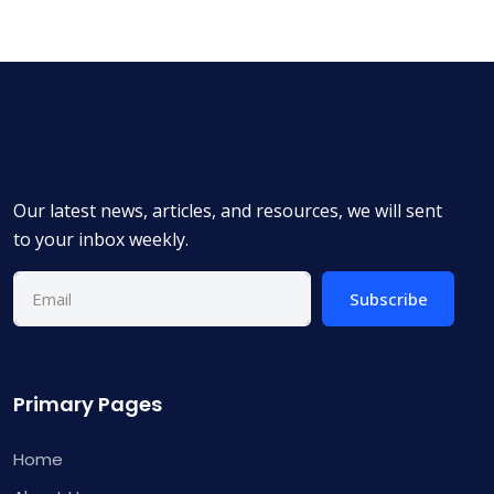
Our latest news, articles, and resources, we will sent
to your inbox weekly.
Subscribe
Primary Pages
Home