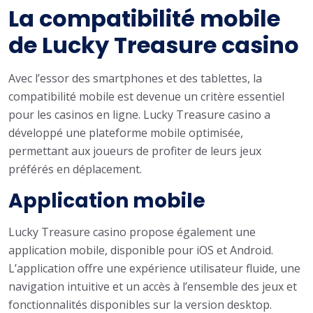
La compatibilité mobile
de Lucky Treasure casino
Avec l’essor des smartphones et des tablettes, la
compatibilité mobile est devenue un critère essentiel
pour les casinos en ligne. Lucky Treasure casino a
développé une plateforme mobile optimisée,
permettant aux joueurs de profiter de leurs jeux
préférés en déplacement.
Application mobile
Lucky Treasure casino propose également une
application mobile, disponible pour iOS et Android.
L’application offre une expérience utilisateur fluide, une
navigation intuitive et un accès à l’ensemble des jeux et
fonctionnalités disponibles sur la version desktop.