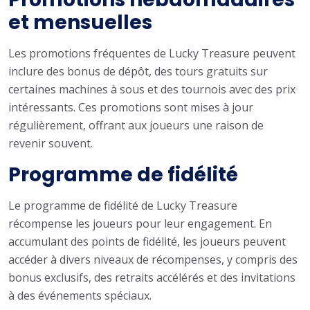
et mensuelles
Les promotions fréquentes de Lucky Treasure peuvent
inclure des bonus de dépôt, des tours gratuits sur
certaines machines à sous et des tournois avec des prix
intéressants. Ces promotions sont mises à jour
régulièrement, offrant aux joueurs une raison de
revenir souvent.
Programme de fidélité
Le programme de fidélité de Lucky Treasure
récompense les joueurs pour leur engagement. En
accumulant des points de fidélité, les joueurs peuvent
accéder à divers niveaux de récompenses, y compris des
bonus exclusifs, des retraits accélérés et des invitations
à des événements spéciaux.