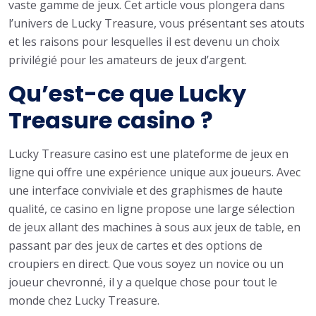
vaste gamme de jeux. Cet article vous plongera dans
l’univers de Lucky Treasure, vous présentant ses atouts
et les raisons pour lesquelles il est devenu un choix
privilégié pour les amateurs de jeux d’argent.
Qu’est-ce que Lucky
Treasure casino ?
Lucky Treasure casino est une plateforme de jeux en
ligne qui offre une expérience unique aux joueurs. Avec
une interface conviviale et des graphismes de haute
qualité, ce casino en ligne propose une large sélection
de jeux allant des machines à sous aux jeux de table, en
passant par des jeux de cartes et des options de
croupiers en direct. Que vous soyez un novice ou un
joueur chevronné, il y a quelque chose pour tout le
monde chez Lucky Treasure.