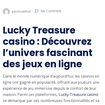
No Comment
pestcontrol
Lucky Treasure
casino : Découvrez
l’univers fascinant
des jeux en ligne
Dans le monde numérique d’aujourd’hui, les casinos en
ligne ont gagné en popularité, offrant aux joueurs une
expérience de jeu immersive depuis le confort de leur
maison. Parmi ces plateformes,
Lucky Treasure casino
se démarque par ses nombreuses fonctionnalités et sa