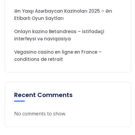
Ən Yaxşı Azərbaycan Kazinoları 2025 – Ən
Etibarlı Oyun Saytları
Onlayn kazino Betandreas – istifadəçi
interfeysi və naviqasiya
Vegasino casino en ligne en France –
conditions de retrait
Recent Comments
No comments to show.