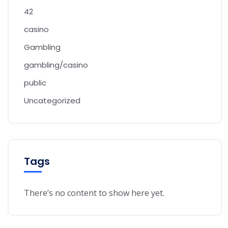
42
casino
Gambling
gambling/casino
public
Uncategorized
Tags
There’s no content to show here yet.