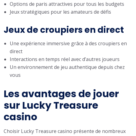
Options de paris attractives pour tous les budgets
Jeux stratégiques pour les amateurs de défis
Jeux de croupiers en direct
Une expérience immersive grâce à des croupiers en
direct
Interactions en temps réel avec d’autres joueurs
Un environnement de jeu authentique depuis chez
vous
Les avantages de jouer
sur Lucky Treasure
casino
Choisir Lucky Treasure casino présente de nombreux