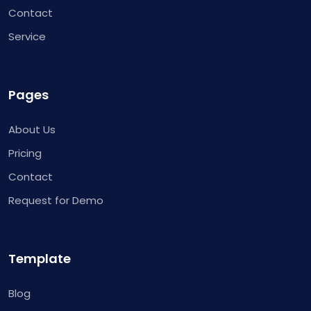
Contact
Service
Pages
About Us
Pricing
Contact
Request for Demo
Template
Blog