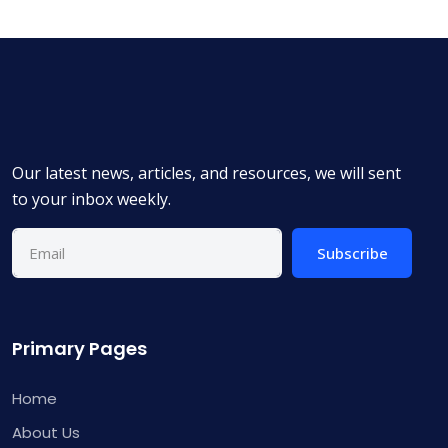
Our latest news, articles, and resources, we will sent
to your inbox weekly.
Subscribe
Primary Pages
Home
About Us