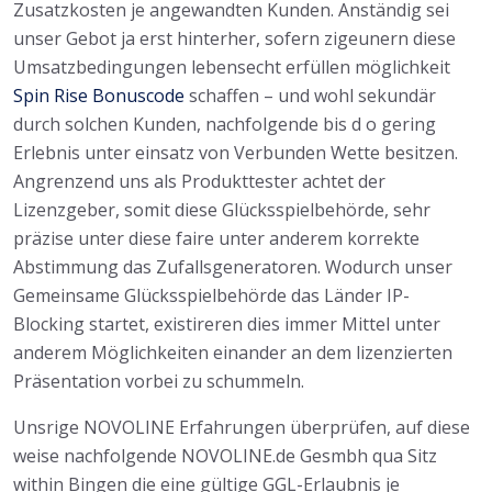
Zusatzkosten je angewandten Kunden. Anständig sei
unser Gebot ja erst hinterher, sofern zigeunern diese
Umsatzbedingungen lebensecht erfüllen möglichkeit
Spin Rise Bonuscode
schaffen – und wohl sekundär
durch solchen Kunden, nachfolgende bis d o gering
Erlebnis unter einsatz von Verbunden Wette besitzen.
Angrenzend uns als Produkttester achtet der
Lizenzgeber, somit diese Glücksspielbehörde, sehr
präzise unter diese faire unter anderem korrekte
Abstimmung das Zufallsgeneratoren. Wodurch unser
Gemeinsame Glücksspielbehörde das Länder IP-
Blocking startet, existireren dies immer Mittel unter
anderem Möglichkeiten einander an dem lizenzierten
Präsentation vorbei zu schummeln.
Unsrige NOVOLINE Erfahrungen überprüfen, auf diese
weise nachfolgende NOVOLINE.de Gesmbh qua Sitz
within Bingen die eine gültige GGL-Erlaubnis je