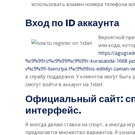
использовать взамен номера телефона ил
Вход по ID аккаунта
Вероятной при
или кода, кото
https://agogi.
%c9%99riz%c9%99l%c9%99r-kurasaoda-1668-jaz-
v%c9%99-lisenziya-t%c9%99sis-edildiyi-zaman-ver
в службу поддержки. У клиентов могут быть 
смогут войти в аккаунт на 1xbet.
Официальный сайт: с
интерфейс.
Я иногда делаю ставки на спорт, а иногда иг
предлагается множество вариантов. Я узнала