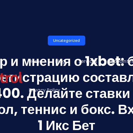
Uncategorized
р и мнения о 1xbet: 
Home
Blog
Services
Appointm
регистрацию состав
00. Делайте ставки
Privacy Policy
л, теннис и бокс. В
1 Икс Бет