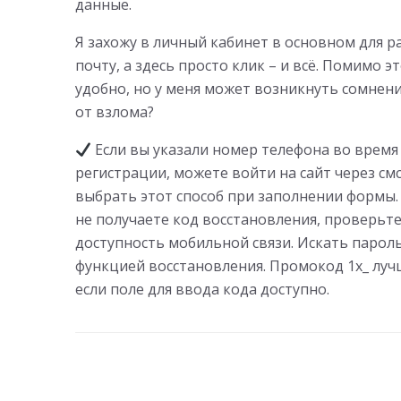
данные.
Я захожу в личный кабинет в основном для р
почту, а здесь просто клик – и всё. Помимо э
удобно, но у меня может возникнуть сомнен
от взлома?
Если вы указали номер телефона во время
регистрации, можете войти на сайт через смс
выбрать этот способ при заполнении формы.
не получаете код восстановления, проверьте
доступность мобильной связи. Искать парол
функцией восстановления. Промокод 1x_ луч
если поле для ввода кода доступно.