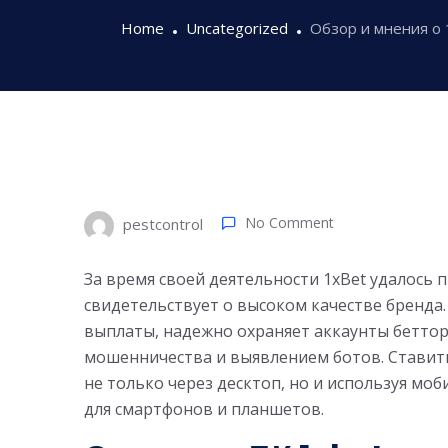
Home
Uncategorized
Обзор и мнения о 1
No Comment
pestcontrol
За время своей деятельности 1xBet удалось 
свидетельствует о высоком качестве бренда
выплаты, надежно охраняет аккаунты бетто
мошенничества и выявлением ботов.
Ставит
не только через десктоп, но и используя м
для смартфонов и планшетов.