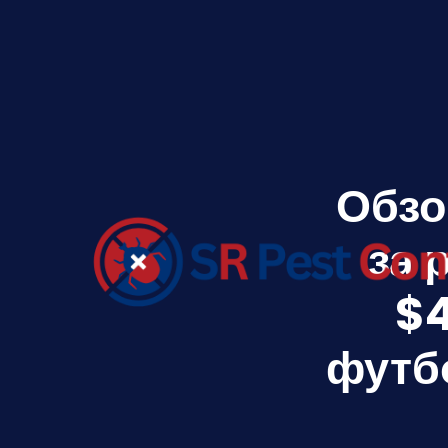
Skip
to
content
Обзо
за 
$4
футбо