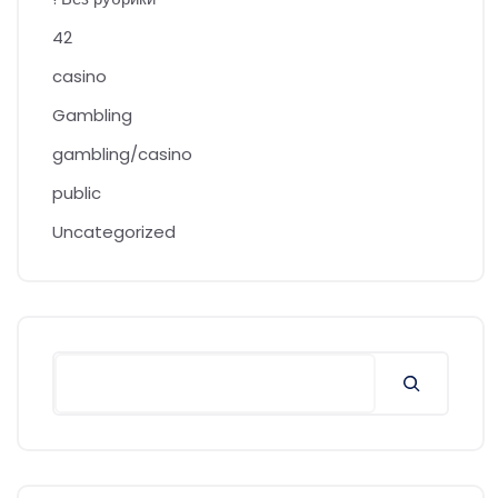
42
casino
Gambling
gambling/casino
public
Uncategorized
Search