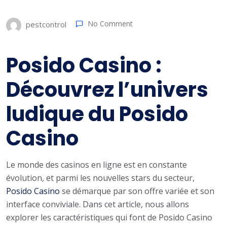
No Comment
pestcontrol
Posido Casino :
Découvrez l’univers
ludique du Posido
Casino
Le monde des casinos en ligne est en constante
évolution, et parmi les nouvelles stars du secteur,
Posido Casino
se démarque par son offre variée et son
interface conviviale. Dans cet article, nous allons
explorer les caractéristiques qui font de Posido Casino