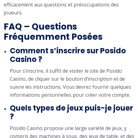
efficacement aux questions et préoccupations des
joueurs.
FAQ – Questions
Fréquemment Posées
Comment s’inscrire sur Posido
Casino ?
Pour s’inscrire, il suffit de visiter le site de Posido
Casino, de cliquer sur le bouton d’inscription et de
suivre les instructions. Vous devrez fournir quelques
informations personnelles pour créer votre compte.
Quels types de jeux puis-je jouer
?
Posido Casino propose une large variété de jeux, y
compris des machines à sous, des jeux de table, et des