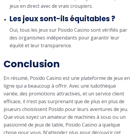
jeux en direct avec de vrais croupiers.
Les jeux sont-ils équitables ?
Oui, tous les jeux sur Posido Casino sont vérifiés par
des organismes indépendants pour garantir leur
équité et leur transparence.
Conclusion
En résumé, Posido Casino est une plateforme de jeux en
ligne qui a beaucoup à offrir. Avec une ludothèque
variée, des promotions attractives, et un service client
efficace, il n’est pas surprenant que de plus en plus de
joueurs choisissent Posido pour leurs aventures de jeu.
Que vous soyez un amateur de machines à sous ou un
passionné de jeux de table, Posido Casino a quelque
chose pour vous. N’attendez plus pour découvrir cet