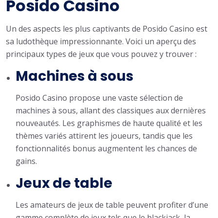
Posido Casino
Un des aspects les plus captivants de Posido Casino est
sa ludothèque impressionnante. Voici un aperçu des
principaux types de jeux que vous pouvez y trouver :
Machines à sous
Posido Casino propose une vaste sélection de
machines à sous, allant des classiques aux dernières
nouveautés. Les graphismes de haute qualité et les
thèmes variés attirent les joueurs, tandis que les
fonctionnalités bonus augmentent les chances de
gains.
Jeux de table
Les amateurs de jeux de table peuvent profiter d’une
gamme complète de jeux tels que le blackjack, la