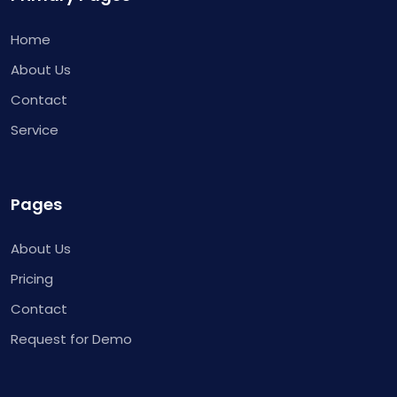
Home
About Us
Contact
Service
Pages
About Us
Pricing
Contact
Request for Demo