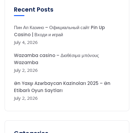
Recent Posts
Пин Ап Казино – Официальный сайт Pin Up
Casino | Входи и играй
July 4, 2026
Wazamba casino – Διαθέσιμα μπόνους
Wazamba
July 2, 2026
Ən Yaxşı Azərbaycan Kazinoları 2025 – Ən
Etibarlı Oyun Saytları
July 2, 2026