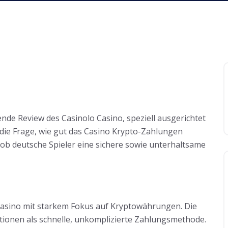
nde Review des Casinolo Casino, speziell ausgerichtet
t die Frage, wie gut das Casino Krypto-Zahlungen
 ob deutsche Spieler eine sichere sowie unterhaltsame
-Casino mit starkem Fokus auf Kryptowährungen. Die
tionen als schnelle, unkomplizierte Zahlungsmethode.