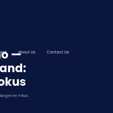
no —
ent
About Us
Contact Us
land:
okus
hlungen im Fokus