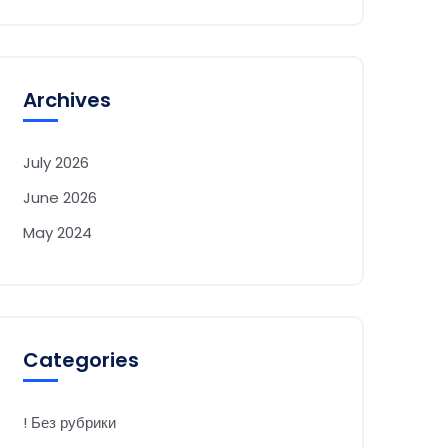
Archives
July 2026
June 2026
May 2024
Categories
! Без рубрики