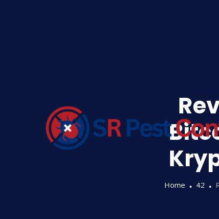
Skip
to
content
Rev
Bitc
Kry
Home
42