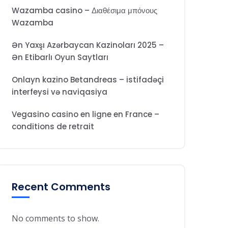
Wazamba casino – Διαθέσιμα μπόνους
Wazamba
Ən Yaxşı Azərbaycan Kazinoları 2025 –
Ən Etibarlı Oyun Saytları
Onlayn kazino Betandreas – istifadəçi
interfeysi və naviqasiya
Vegasino casino en ligne en France –
conditions de retrait
Recent Comments
No comments to show.