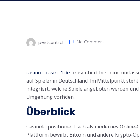
No Comment
pestcontrol
casinolocasino1.de
präsentiert hier eine umfasse
auf Spieler in Deutschland. Im Mittelpunkt steh
integriert, welche Spiele angeboten werden und
Umgebung vorfinden.
Überblick
Casinolo positioniert sich als modernes Online
Plattform bewirbt Bitcoin und andere Krypto-Op