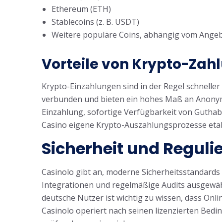
Ethereum (ETH)
Stablecoins (z. B. USDT)
Weitere populäre Coins, abhängig vom Ange
Vorteile von Krypto-Zah
Krypto-Einzahlungen sind in der Regel schnelle
verbunden und bieten ein hohes Maß an Anonymit
Einzahlung, sofortige Verfügbarkeit von Guthab
Casino eigene Krypto-Auszahlungsprozesse etabl
Sicherheit und Reguli
Casinolo gibt an, moderne Sicherheitsstandards
Integrationen und regelmäßige Audits ausgewäh
deutsche Nutzer ist wichtig zu wissen, dass Onli
Casinolo operiert nach seinen lizenzierten Bedi