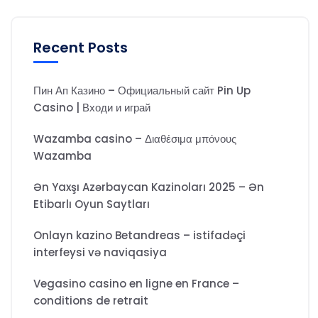
Recent Posts
Пин Ап Казино – Официальный сайт Pin Up
Casino | Входи и играй
Wazamba casino – Διαθέσιμα μπόνους
Wazamba
Ən Yaxşı Azərbaycan Kazinoları 2025 – Ən
Etibarlı Oyun Saytları
Onlayn kazino Betandreas – istifadəçi
interfeysi və naviqasiya
Vegasino casino en ligne en France –
conditions de retrait