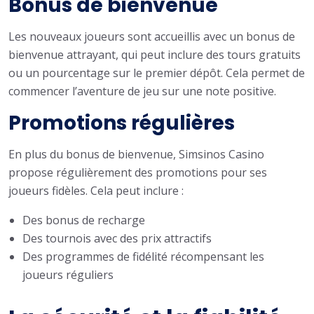
Bonus de bienvenue
Les nouveaux joueurs sont accueillis avec un bonus de
bienvenue attrayant, qui peut inclure des tours gratuits
ou un pourcentage sur le premier dépôt. Cela permet de
commencer l’aventure de jeu sur une note positive.
Promotions régulières
En plus du bonus de bienvenue, Simsinos Casino
propose régulièrement des promotions pour ses
joueurs fidèles. Cela peut inclure :
Des bonus de recharge
Des tournois avec des prix attractifs
Des programmes de fidélité récompensant les
joueurs réguliers