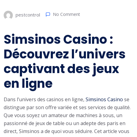
No Comment
pestcontrol
Simsinos Casino :
Découvrez l’univers
captivant des jeux
en ligne
Dans l’univers des casinos en ligne,
Simsinos Casino
se
distingue par son offre variée et ses services de qualité.
Que vous soyez un amateur de machines à sous, un
passionné de jeux de table ou un adepte des paris en
direct, Simsinos a de quoi vous séduire. Cet article vous