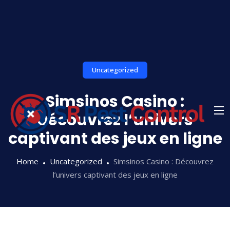
Skip
to
content
Uncategorized
Simsinos Casino :
Découvrez l’univers
captivant des jeux en ligne
Home
Uncategorized
Simsinos Casino : Découvrez
l’univers captivant des jeux en ligne