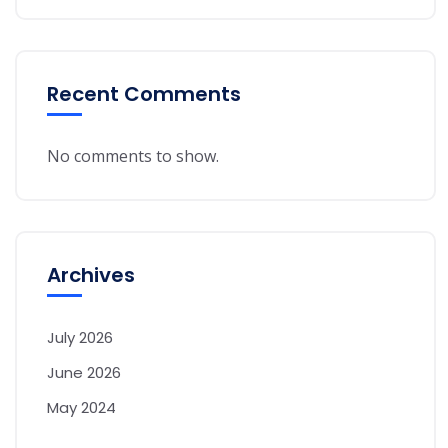
Recent Comments
No comments to show.
Archives
July 2026
June 2026
May 2024