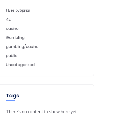
! Без рубрики
42
casino
Gambling
gambling/casino
public
Uncategorized
Tags
There’s no content to show here yet.