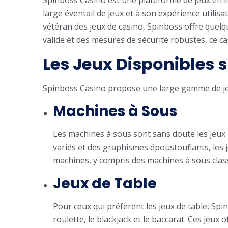
Spinboss Casino est une plateforme de jeux en l
large éventail de jeux et à son expérience utilis
vétéran des jeux de casino, Spinboss offre quelq
valide et des mesures de sécurité robustes, ce c
Les Jeux Disponibles 
Spinboss Casino propose une large gamme de jeu
Machines à Sous
Les machines à sous sont sans doute les jeux 
variés et des graphismes époustouflants, les 
machines, y compris des machines à sous class
Jeux de Table
Pour ceux qui préfèrent les jeux de table, Spi
roulette, le blackjack et le baccarat. Ces jeux 