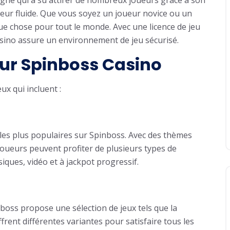
igne qui a su attirer de nombreux joueurs grâce à son
ateur fluide. Que vous soyez un joueur novice ou un
ue chose pour tout le monde. Avec une licence de jeu
asino assure un environnement de jeu sécurisé.
sur Spinboss Casino
x qui incluent :
les plus populaires sur Spinboss. Avec des thèmes
joueurs peuvent profiter de plusieurs types de
iques, vidéo et à jackpot progressif.
nboss propose une sélection de jeux tels que la
offrent différentes variantes pour satisfaire tous les