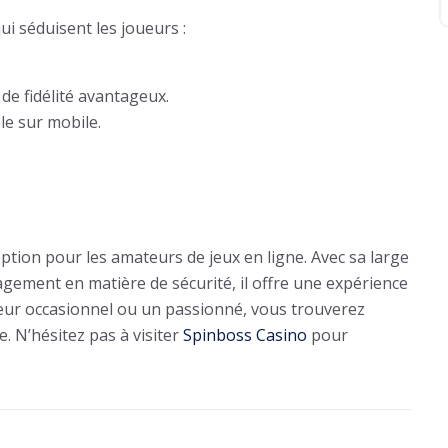
i séduisent les joueurs :
e fidélité avantageux.
ble sur mobile.
tion pour les amateurs de jeux en ligne. Avec sa large
ement en matière de sécurité, il offre une expérience
oueur occasionnel ou un passionné, vous trouverez
. N’hésitez pas à visiter
Spinboss Casino
pour