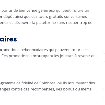
n bonus de bienvenue généreux qui peut inclure un
 dépôt ainsi que des tours gratuits sur certaines
nus de découvrir la plateforme sans risquer trop de
aires
promotions hebdomadaires qui peuvent inclure des
. Ces promotions encouragent les joueurs à revenir et
ogramme de fidélité de Spinboss, où ils accumulent des
changés contre des récompenses, des bonus ou même