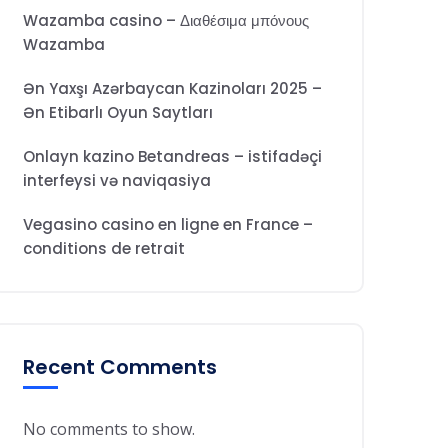
Wazamba casino – Διαθέσιμα μπόνους
Wazamba
Ən Yaxşı Azərbaycan Kazinoları 2025 –
Ən Etibarlı Oyun Saytları
Onlayn kazino Betandreas – istifadəçi
interfeysi və naviqasiya
Vegasino casino en ligne en France –
conditions de retrait
Recent Comments
No comments to show.