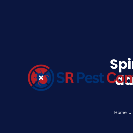
Skip
to
content
Spi
da
Home