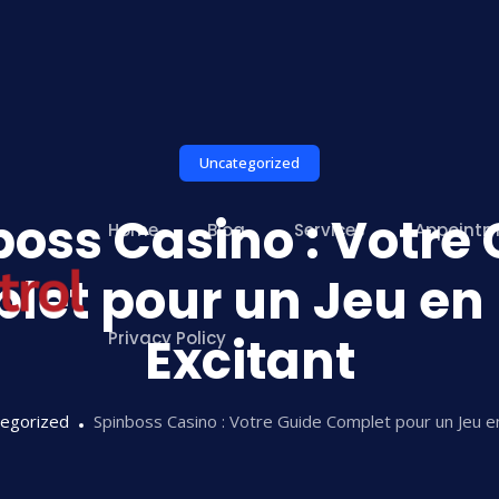
Uncategorized
oss Casino : Votre
Home
Blog
Services
Appointm
let pour un Jeu en 
Excitant
Privacy Policy
egorized
Spinboss Casino : Votre Guide Complet pour un Jeu en