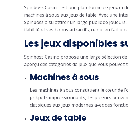
Spinboss Casino est une plateforme de jeux en l
machines à sous aux jeux de table. Avec une inte
Spinboss a su attirer un large public de joueurs.
fiabilité et ses bonus attractifs, ce qui en fait un
Les jeux disponibles 
Spinboss Casino propose une large sélection de j
aperçu des catégories de jeux que vous pouvez t
Machines à sous
Les machines à sous constituent le cœur de l’
jackpots impressionnants, les joueurs peuvent 
classiques aux jeux modernes avec des foncti
Jeux de table