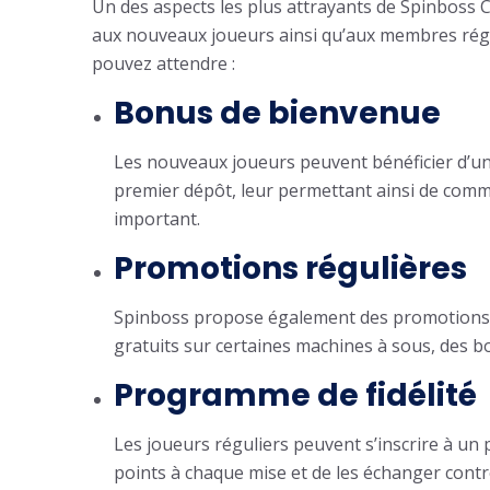
Un des aspects les plus attrayants de Spinboss C
aux nouveaux joueurs ainsi qu’aux membres régu
pouvez attendre :
Bonus de bienvenue
Les nouveaux joueurs peuvent bénéficier d’
premier dépôt, leur permettant ainsi de comm
important.
Promotions régulières
Spinboss propose également des promotions 
gratuits sur certaines machines à sous, des b
Programme de fidélité
Les joueurs réguliers peuvent s’inscrire à un
points à chaque mise et de les échanger cont