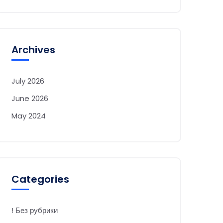
Archives
July 2026
June 2026
May 2024
Categories
! Без рубрики