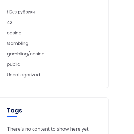
! Без рубрики
42
casino
Gambling
gambling/casino
public
Uncategorized
Tags
There’s no content to show here yet.