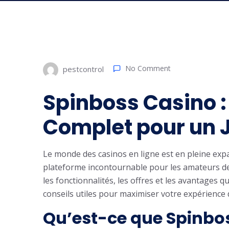
No Comment
pestcontrol
Spinboss Casino :
Complet pour un J
Le monde des casinos en ligne est en pleine exp
plateforme incontournable pour les amateurs de j
les fonctionnalités, les offres et les avantages
conseils utiles pour maximiser votre expérience 
Qu’est-ce que Spinbo