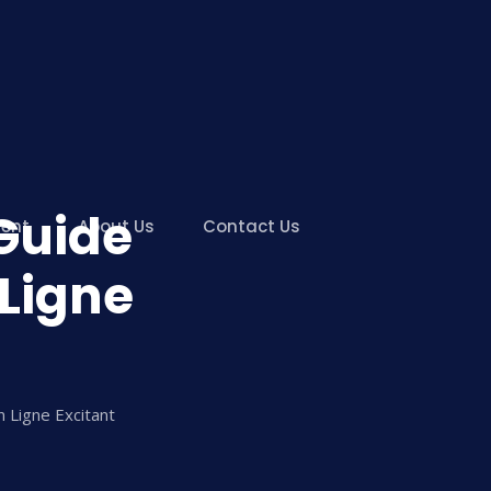
 Guide
ent
About Us
Contact Us
Ligne
 Ligne Excitant