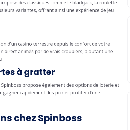
propose des classiques comme le blackjack, la roulette
usieurs variantes, offrant ainsi une expérience de jeu
tion d’un casino terrestre depuis le confort de votre
en direct animés par de vrais croupiers, ajoutant une
u.
rtes à gratter
, Spinboss propose également des options de loterie et
ur gagner rapidement des prix et profiter d’une
ons chez Spinboss