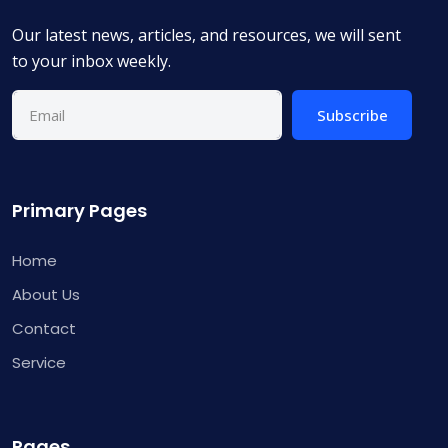
Our latest news, articles, and resources, we will sent
to your inbox weekly.
Subscribe
Primary Pages
Home
About Us
Contact
Service
Pages