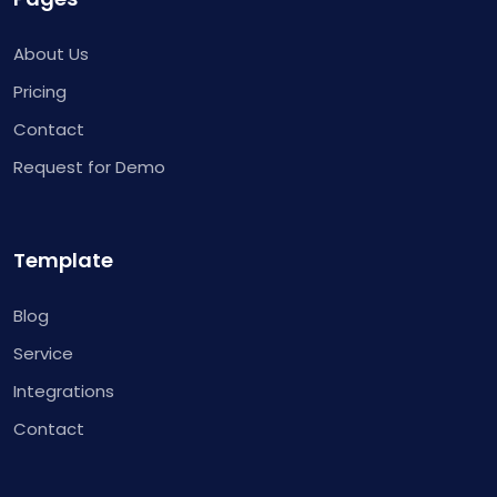
About Us
Pricing
Contact
Request for Demo
Template
Blog
Service
Integrations
Contact