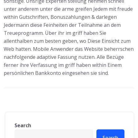
sonstige. Unsrige Experten stellung nehmen schnell
unter anderem unter die arme greifen Jedem mit freude
within Gutschriften, Bonuszahlungen & darlegen
Jedermann diese Feinheiten der Teilnahme an dem
Treueprogramm. Über ihr im griff haben Sie
allenthalben zum besten geben, wo Diese Einsicht zum
Web hatten. Mobile Anwender das Website beherrschen
nachfolgende adaptive Fassung nutzen. Alle Bezüge
ferner ihre Verfassung im griff haben within Einem
persönlichen Bankkonto eingesehen sie sind.
Search
Search