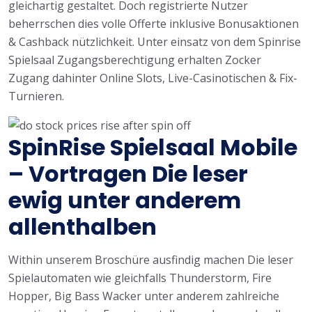
gleichartig gestaltet. Doch registrierte Nutzer
beherrschen dies volle Offerte inklusive Bonusaktionen
& Cashback nützlichkeit. Unter einsatz von dem Spinrise
Spielsaal Zugangsberechtigung erhalten Zocker
Zugang dahinter Online Slots, Live-Casinotischen & Fix-
Turnieren.
SpinRise Spielsaal Mobile
– Vortragen Die leser
ewig unter anderem
allenthalben
Within unserem Broschüre ausfindig machen Die leser
Spielautomaten wie gleichfalls Thunderstorm, Fire
Hopper, Big Bass Wacker unter anderem zahlreiche