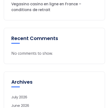
Vegasino casino en ligne en France –
conditions de retrait
Recent Comments
No comments to show.
Archives
July 2026
June 2026