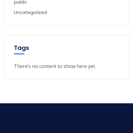
public
Uncategorized
Tags
There’s no content to show here yet.