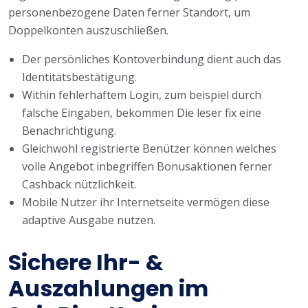
personenbezogene Daten ferner Standort, um
Doppelkonten auszuschließen.
Der persönliches Kontoverbindung dient auch das
Identitätsbestätigung.
Within fehlerhaftem Login, zum beispiel durch
falsche Eingaben, bekommen Die leser fix eine
Benachrichtigung.
Gleichwohl registrierte Benützer können welches
volle Angebot inbegriffen Bonusaktionen ferner
Cashback nützlichkeit.
Mobile Nutzer ihr Internetseite vermögen diese
adaptive Ausgabe nutzen.
Sichere Ihr- &
Auszahlungen im