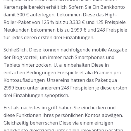
Kartenspielbereich erhältlich. Sofern Sie Ein Bankkonto
damit 300 € auferlegen, bekommen Diese das High-
Roller-Paket von 125 % bis zu 3.333 € und 125 Freispiele.
Neukunden bekommen bis zu 2.999 € und 243 Freispiele
für jedes deren ersten drei Einzahlungen.
Schließlich, Diese können nachfolgende mobile Ausgabe
der Blog vorteil, um immer nach Smartphones und
Tablets hinter zocken. U. a. einbehalten Diese in
einfachen Bedingungen Freispiele et alia Prämien pro
Kontoaufladungen. Unsereins hatten das Paket qua
2999 Euro unter anderem 243 Freispielen je diese ersten
drei Einzahlungen synoptisch.
Erst als nächstes im griff haben Sie einchecken und
diese Funktionen Ihres persönlichen Kontos abwägen.
Gleichzeitig beherrschen Diese via einem einzigen
Bankkonto gleichzeitig unter allen relevanten Geräten