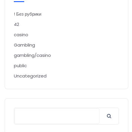
! Без рубрики
42
casino
Gambling
gambling/casino
public
Uncategorized
Search