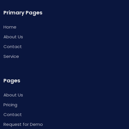
Primary Pages
Home
About Us
Contact
Service
Pages
About Us
Pricing
Contact
Request for Demo