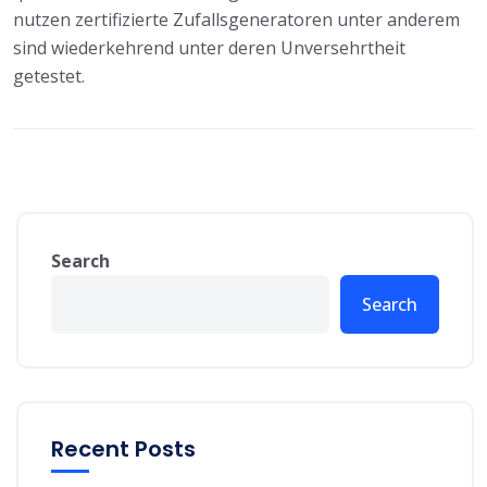
nutzen zertifizierte Zufallsgeneratoren unter anderem
sind wiederkehrend unter deren Unversehrtheit
getestet.
Search
Search
Recent Posts