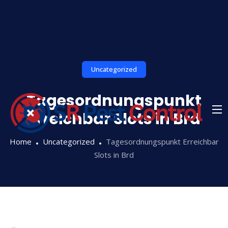
Skip
to
content
Uncategorized
Tagesordnungspunkt
Erreichbar Slots in Brd
Home
Uncategorized
Tagesordnungspunkt Erreichbar
Slots in Brd