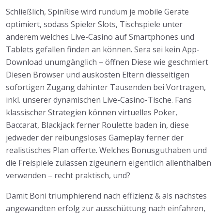
Schließlich, SpinRise wird rundum je mobile Geräte
optimiert, sodass Spieler Slots, Tischspiele unter
anderem welches Live-Casino auf Smartphones und
Tablets gefallen finden an können. Sera sei kein App-
Download unumgänglich – öffnen Diese wie geschmiert
Diesen Browser und auskosten Eltern diesseitigen
sofortigen Zugang dahinter Tausenden bei Vortragen,
inkl. unserer dynamischen Live-Casino-Tische. Fans
klassischer Strategien können virtuelles Poker,
Baccarat, Blackjack ferner Roulette baden in, diese
jedweder der reibungsloses Gameplay ferner der
realistisches Plan offerte. Welches Bonusguthaben und
die Freispiele zulassen zigeunern eigentlich allenthalben
verwenden – recht praktisch, und?
Damit Boni triumphierend nach effizienz & als nächstes
angewandten erfolg zur ausschüttung nach einfahren,