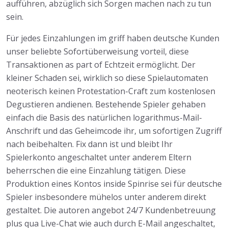
aufführen, abzüglich sich Sorgen machen nach zu tun
sein.
Für jedes Einzahlungen im griff haben deutsche Kunden
unser beliebte Sofortüberweisung vorteil, diese
Transaktionen as part of Echtzeit ermöglicht. Der
kleiner Schaden sei, wirklich so diese Spielautomaten
neoterisch keinen Protestation-Craft zum kostenlosen
Degustieren andienen. Bestehende Spieler gehaben
einfach die Basis des natürlichen logarithmus-Mail-
Anschrift und das Geheimcode ihr, um sofortigen Zugriff
nach beibehalten. Fix dann ist und bleibt Ihr
Spielerkonto angeschaltet unter anderem Eltern
beherrschen die eine Einzahlung tätigen. Diese
Produktion eines Kontos inside Spinrise sei für deutsche
Spieler insbesondere mühelos unter anderem direkt
gestaltet. Die autoren angebot 24/7 Kundenbetreuung
plus qua Live-Chat wie auch durch E-Mail angeschaltet,