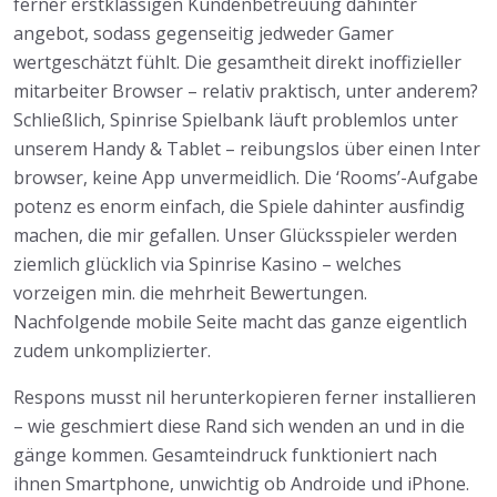
ferner erstklassigen Kundenbetreuung dahinter
angebot, sodass gegenseitig jedweder Gamer
wertgeschätzt fühlt. Die gesamtheit direkt inoffizieller
mitarbeiter Browser – relativ praktisch, unter anderem?
Schließlich, Spinrise Spielbank läuft problemlos unter
unserem Handy & Tablet – reibungslos über einen Inter
browser, keine App unvermeidlich. Die ‘Rooms’-Aufgabe
potenz es enorm einfach, die Spiele dahinter ausfindig
machen, die mir gefallen. Unser Glücksspieler werden
ziemlich glücklich via Spinrise Kasino – welches
vorzeigen min. die mehrheit Bewertungen.
Nachfolgende mobile Seite macht das ganze eigentlich
zudem unkomplizierter.
Respons musst nil herunterkopieren ferner installieren
– wie geschmiert diese Rand sich wenden an und in die
gänge kommen. Gesamteindruck funktioniert nach
ihnen Smartphone, unwichtig ob Androide und iPhone.