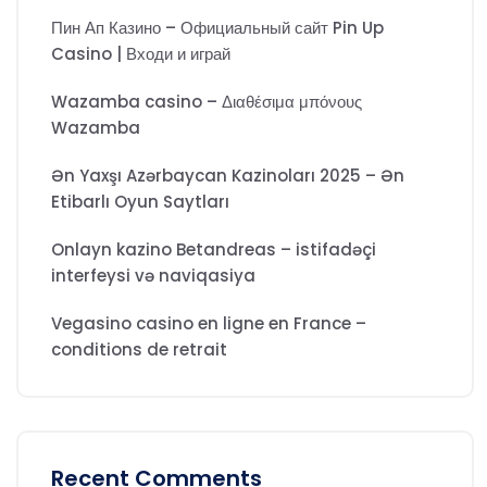
Пин Ап Казино – Официальный сайт Pin Up
Casino | Входи и играй
Wazamba casino – Διαθέσιμα μπόνους
Wazamba
Ən Yaxşı Azərbaycan Kazinoları 2025 – Ən
Etibarlı Oyun Saytları
Onlayn kazino Betandreas – istifadəçi
interfeysi və naviqasiya
Vegasino casino en ligne en France –
conditions de retrait
Recent Comments