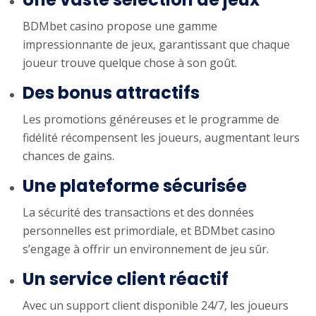
BDMbet casino propose une gamme
impressionnante de jeux, garantissant que chaque
joueur trouve quelque chose à son goût.
Des bonus attractifs
Les promotions généreuses et le programme de
fidélité récompensent les joueurs, augmentant leurs
chances de gains.
Une plateforme sécurisée
La sécurité des transactions et des données
personnelles est primordiale, et BDMbet casino
s’engage à offrir un environnement de jeu sûr.
Un service client réactif
Avec un support client disponible 24/7, les joueurs