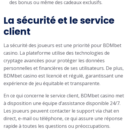
des bonus ou même des cadeaux exclusifs.
La sécurité et le service
client
La sécurité des joueurs est une priorité pour BDMbet
casino. La plateforme utilise des technologies de
cryptage avancées pour protéger les données
personnelles et financières de ses utilisateurs. De plus,
BDMbet casino est licencié et régulé, garantissant une
expérience de jeu équitable et transparente.
En ce qui concerne le service client, BDMbet casino met
à disposition une équipe d’assistance disponible 24/7.
Les joueurs peuvent contacter le support via chat en
direct, e-mail ou téléphone, ce qui assure une réponse
rapide à toutes les questions ou préoccupations.