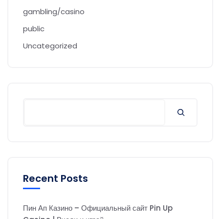
gambling/casino
public
Uncategorized
Search
Recent Posts
Пин Ап Казино – Официальный сайт Pin Up