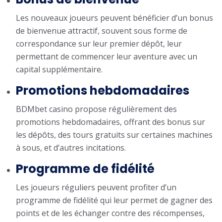
Les nouveaux joueurs peuvent bénéficier d’un bonus
de bienvenue attractif, souvent sous forme de
correspondance sur leur premier dépôt, leur
permettant de commencer leur aventure avec un
capital supplémentaire.
Promotions hebdomadaires
BDMbet casino propose régulièrement des
promotions hebdomadaires, offrant des bonus sur
les dépôts, des tours gratuits sur certaines machines
à sous, et d’autres incitations.
Programme de fidélité
Les joueurs réguliers peuvent profiter d’un
programme de fidélité qui leur permet de gagner des
points et de les échanger contre des récompenses,