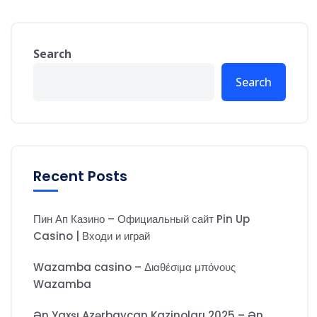
Search
Search
Recent Posts
Пин Ап Казино – Официальный сайт Pin Up
Casino | Входи и играй
Wazamba casino – Διαθέσιμα μπόνους
Wazamba
Ən Yaxşı Azərbaycan Kazinoları 2025 – Ən