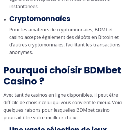
instantanées.
Cryptomonnaies
Pour les amateurs de cryptomonnaies, BDMbet
casino accepte également des dépôts en Bitcoin et
d’autres cryptomonnaies, facilitant les transactions
anonymes.
Pourquoi choisir BDMbet
Casino ?
Avec tant de casinos en ligne disponibles, il peut être
difficile de choisir celui qui vous convient le mieux. Voici
quelques raisons pour lesquelles BDMbet casino
pourrait être votre meilleur choix :
Une vaste sélection de jeux