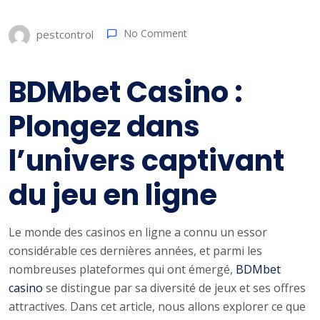
No Comment
pestcontrol
BDMbet Casino :
Plongez dans
l’univers captivant
du jeu en ligne
Le monde des casinos en ligne a connu un essor
considérable ces dernières années, et parmi les
nombreuses plateformes qui ont émergé,
BDMbet
casino
se distingue par sa diversité de jeux et ses offres
attractives. Dans cet article, nous allons explorer ce que