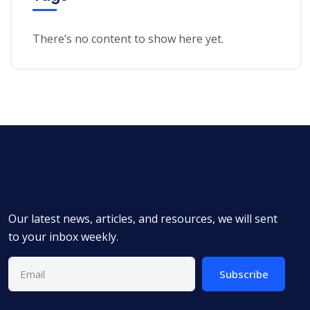
There’s no content to show here yet.
Our latest news, articles, and resources, we will sent
to your inbox weekly.
Subscribe