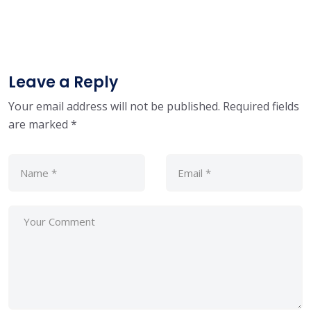
Leave a Reply
Your email address will not be published.
Required fields
are marked
*