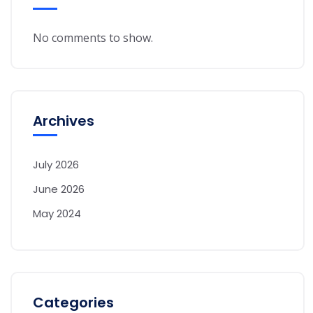
No comments to show.
Archives
July 2026
June 2026
May 2024
Categories