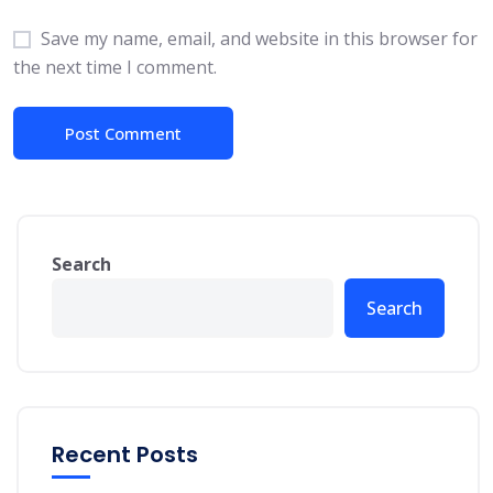
Save my name, email, and website in this browser for
the next time I comment.
Search
Search
Recent Posts