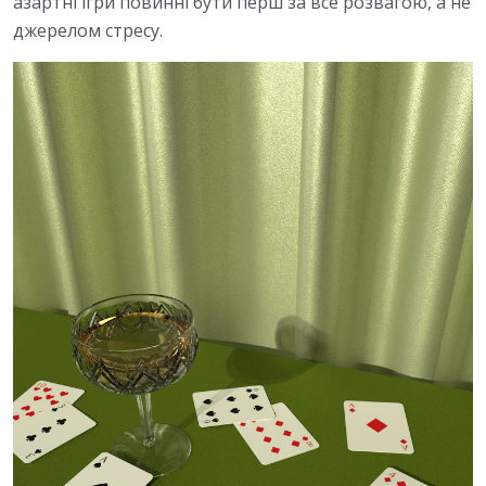
азартні ігри повинні бути перш за все розвагою, а не
джерелом стресу.