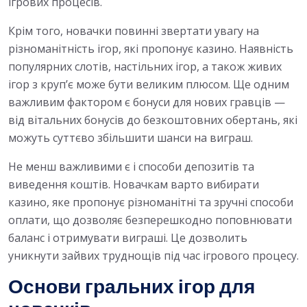
ігрових процесів.
Крім того, новачки повинні звертати увагу на
різноманітність ігор, які пропонує казино. Наявність
популярних слотів, настільних ігор, а також живих
ігор з круп’є може бути великим плюсом. Ще одним
важливим фактором є бонуси для нових гравців —
від вітальних бонусів до безкоштовних обертань, які
можуть суттєво збільшити шанси на виграш.
Не менш важливими є і способи депозитів та
виведення коштів. Новачкам варто вибирати
казино, яке пропонує різноманітні та зручні способи
оплати, що дозволяє безперешкодно поповнювати
баланс і отримувати виграші. Це дозволить
уникнути зайвих труднощів під час ігрового процесу.
Основи гральних ігор для