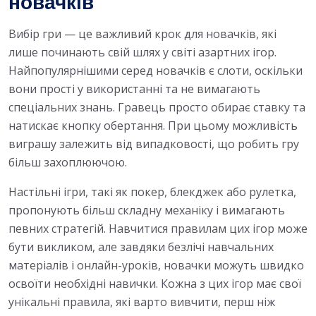
новачків
Вибір гри — це важливий крок для новачків, які
лише починають свій шлях у світі азартних ігор.
Найпопулярнішими серед новачків є слоти, оскільки
вони прості у використанні та не вимагають
спеціальних знань. Гравець просто обирає ставку та
натискає кнопку обертання. При цьому можливість
виграшу залежить від випадковості, що робить гру
більш захоплюючою.
Настільні ігри, такі як покер, блекджек або рулетка,
пропонують більш складну механіку і вимагають
певних стратегій. Навчитися правилам цих ігор може
бути викликом, але завдяки безлічі навчальних
матеріалів і онлайн-уроків, новачки можуть швидко
освоїти необхідні навички. Кожна з цих ігор має свої
унікальні правила, які варто вивчити, перш ніж