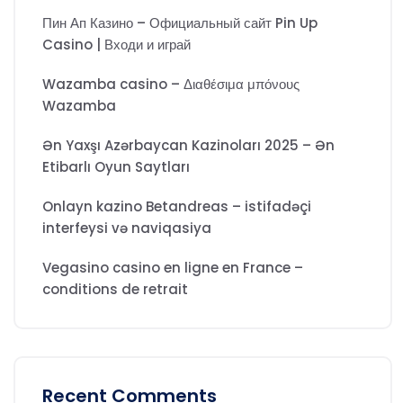
Пин Ап Казино – Официальный сайт Pin Up
Casino | Входи и играй
Wazamba casino – Διαθέσιμα μπόνους
Wazamba
Ən Yaxşı Azərbaycan Kazinoları 2025 – Ən
Etibarlı Oyun Saytları
Onlayn kazino Betandreas – istifadəçi
interfeysi və naviqasiya
Vegasino casino en ligne en France –
conditions de retrait
Recent Comments