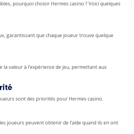
ibles, pourquoi choisir Hermes casino ? Voici quelques
eux, garantissant que chaque joueur trouve quelque
 la valeur à l’expérience de jeu, permettant aux
rité
joueurs sont des priorités pour Hermes casino.
les joueurs peuvent obtenir de l’aide quand ils en ont