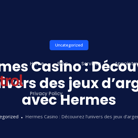
Uncategorized
mes Casino : Décou
Home
Blog
Services
Appointm
nivers des jeux d’ar
avec Hermes
Privacy Policy
egorized
Hermes Casino : Découvrez l’univers des jeux d’arg