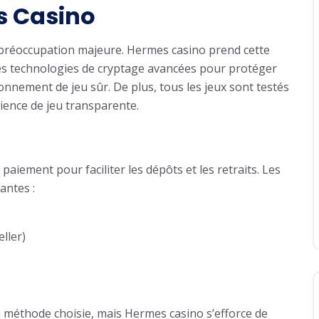
s Casino
e préoccupation majeure. Hermes casino prend cette
 des technologies de cryptage avancées pour protéger
onnement de jeu sûr. De plus, tous les jeux sont testés
rience de jeu transparente.
aiement pour faciliter les dépôts et les retraits. Les
antes :
eller)
la méthode choisie, mais Hermes casino s’efforce de