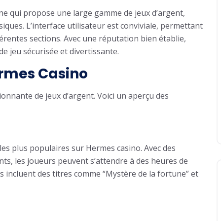
gne qui propose une large gamme de jeux d’argent,
iques. L’interface utilisateur est conviviale, permettant
érentes sections. Avec une réputation bien établie,
e jeu sécurisée et divertissante.
ermes Casino
ionnante de jeux d’argent. Voici un aperçu des
les plus populaires sur Hermes casino. Avec des
ts, les joueurs peuvent s’attendre à des heures de
és incluent des titres comme “Mystère de la fortune” et