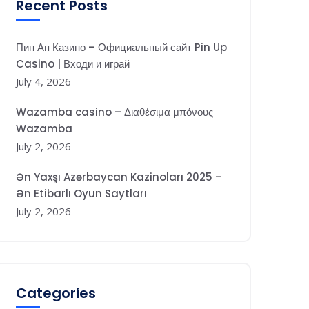
Recent Posts
Пин Ап Казино – Официальный сайт Pin Up
Casino | Входи и играй
July 4, 2026
Wazamba casino – Διαθέσιμα μπόνους
Wazamba
July 2, 2026
Ən Yaxşı Azərbaycan Kazinoları 2025 –
Ən Etibarlı Oyun Saytları
July 2, 2026
Categories