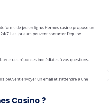
plateforme de jeu en ligne. Hermes casino propose un
e 24/7. Les joueurs peuvent contacter l’équipe
obtenir des réponses immédiates à vos questions.
rs peuvent envoyer un email et s’attendre à une
es Casino ?