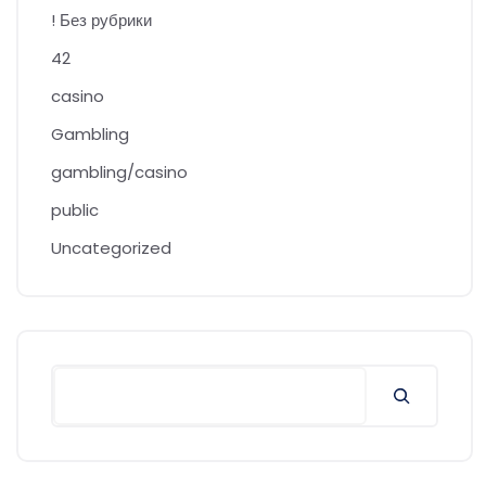
! Без рубрики
42
casino
Gambling
gambling/casino
public
Uncategorized
Search