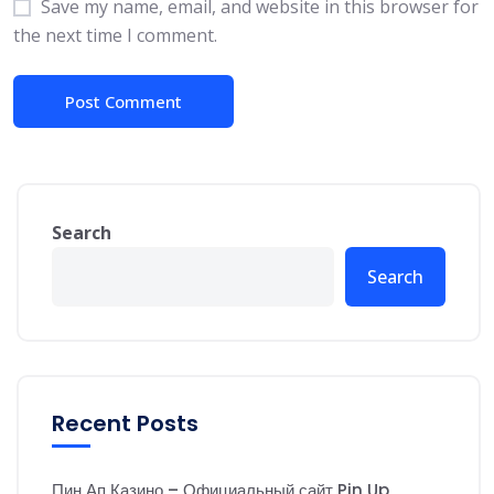
Save my name, email, and website in this browser for
the next time I comment.
Search
Search
Recent Posts
Пин Ап Казино – Официальный сайт Pin Up