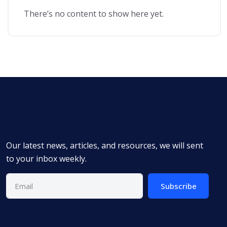
There’s no content to show here yet.
Our latest news, articles, and resources, we will sent
to your inbox weekly.
Subscribe