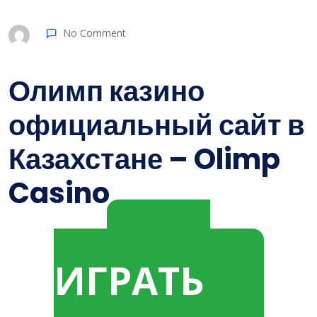
No Comment
Олимп казино
официальный сайт в
Казахстане – Olimp
Casino
ИГРАТЬ