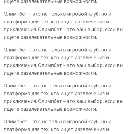
ищете развлекательные возможности.
Олимпбет – это не только игровой клуб, но и
платформа для тех, кто ищет развлечения и
приключения. Олимпбет – это ваш выбор, если вы
ищете развлекательные возможности.
Олимпбет – это не только игровой клуб, но и
платформа для тех, кто ищет развлечения и
приключения. Олимпбет – это ваш выбор, если вы
ищете развлекательные возможности.
Олимпбет – это не только игровой клуб, но и
платформа для тех, кто ищет развлечения и
приключения. Олимпбет – это ваш выбор, если вы
ищете развлекательные возможности.
Олимпбет – это не только игровой клуб, но и
платформа для тех, кто ищет развлечения и