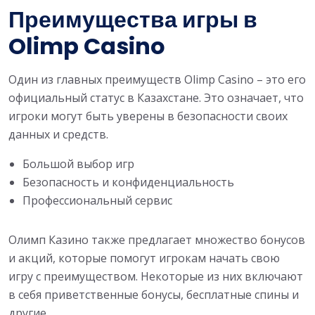
Преимущества игры в
Olimp Casino
Один из главных преимуществ Olimp Casino – это его
официальный статус в Казахстане. Это означает, что
игроки могут быть уверены в безопасности своих
данных и средств.
Большой выбор игр
Безопасность и конфиденциальность
Профессиональный сервис
Олимп Казино также предлагает множество бонусов
и акций, которые помогут игрокам начать свою
игру с преимуществом. Некоторые из них включают
в себя приветственные бонусы, бесплатные спины и
другие.