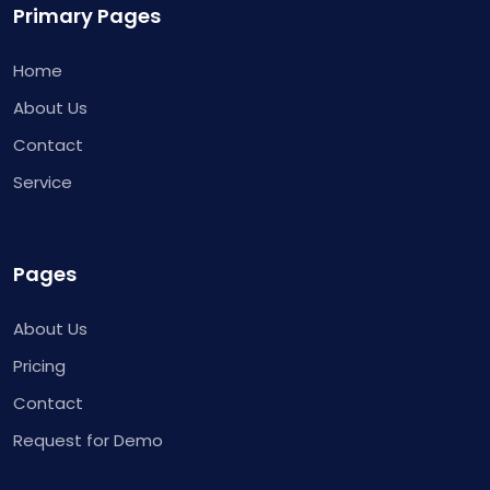
Primary Pages
Home
About Us
Contact
Service
Pages
About Us
Pricing
Contact
Request for Demo