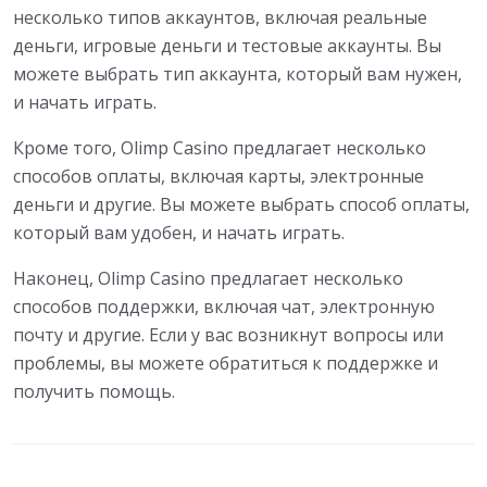
несколько типов аккаунтов, включая реальные
деньги, игровые деньги и тестовые аккаунты. Вы
можете выбрать тип аккаунта, который вам нужен,
и начать играть.
Кроме того, Olimp Casino предлагает несколько
способов оплаты, включая карты, электронные
деньги и другие. Вы можете выбрать способ оплаты,
который вам удобен, и начать играть.
Наконец, Olimp Casino предлагает несколько
способов поддержки, включая чат, электронную
почту и другие. Если у вас возникнут вопросы или
проблемы, вы можете обратиться к поддержке и
получить помощь.