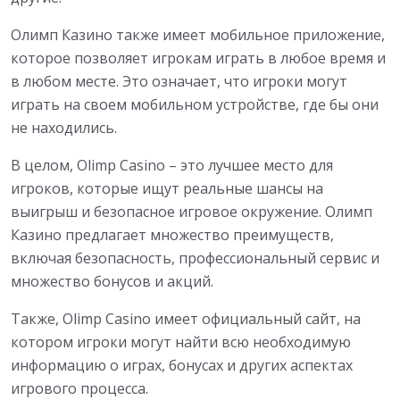
Олимп Казино также имеет мобильное приложение,
которое позволяет игрокам играть в любое время и
в любом месте. Это означает, что игроки могут
играть на своем мобильном устройстве, где бы они
не находились.
В целом, Olimp Casino – это лучшее место для
игроков, которые ищут реальные шансы на
выигрыш и безопасное игровое окружение. Олимп
Казино предлагает множество преимуществ,
включая безопасность, профессиональный сервис и
множество бонусов и акций.
Также, Olimp Casino имеет официальный сайт, на
котором игроки могут найти всю необходимую
информацию о играх, бонусах и других аспектах
игрового процесса.