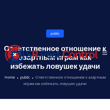
Skip
to
content
public
Ответственное отношение к
азартным играм как
избежать ловушек удачи
Home
public
Ответственное отношение к азартным
играм как избежать ловушек удачи