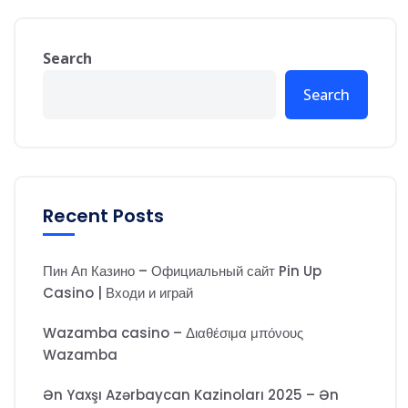
Search
Search
Recent Posts
Пин Ап Казино – Официальный сайт Pin Up
Casino | Входи и играй
Wazamba casino – Διαθέσιμα μπόνους
Wazamba
Ən Yaxşı Azərbaycan Kazinoları 2025 – Ən