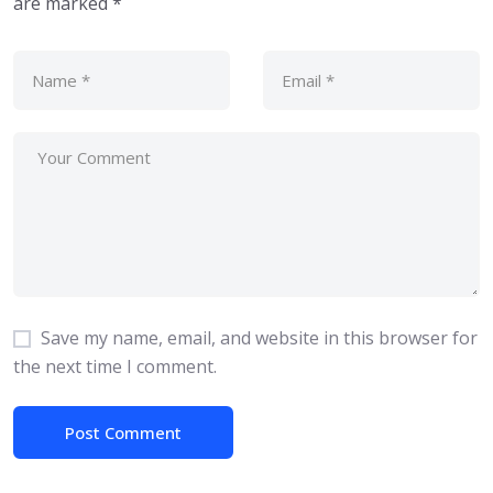
are marked
*
Save my name, email, and website in this browser for
the next time I comment.