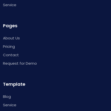
Service
Pages
About Us
Pricing
Contact
Request for Demo
Template
Blog
Service