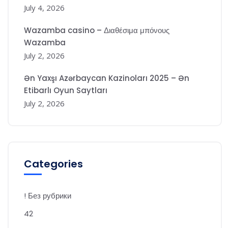
July 4, 2026
Wazamba casino – Διαθέσιμα μπόνους
Wazamba
July 2, 2026
Ən Yaxşı Azərbaycan Kazinoları 2025 – Ən
Etibarlı Oyun Saytları
July 2, 2026
Categories
! Без рубрики
42