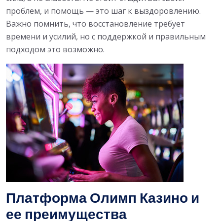
проблем, и помощь — это шаг к выздоровлению.
Важно помнить, что восстановление требует
времени и усилий, но с поддержкой и правильным
подходом это возможно.
Платформа Олимп Казино и
ее преимущества