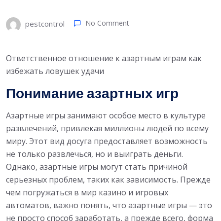
No Comment
pestcontrol
Ответственное отношение к азартным играм как
избежать ловушек удачи
Понимание азартных игр
Азартные игры занимают особое место в культуре
развлечений, привлекая миллионы людей по всему
миру. Этот вид досуга предоставляет возможность
не только развлечься, но и выиграть деньги.
Однако, азартные игры могут стать причиной
серьезных проблем, таких как зависимость. Прежде
чем погружаться в мир казино и игровых
автоматов, важно понять, что азартные игры — это
не просто способ заработать, а прежде всего, форма