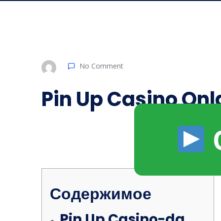
No Comment
Pin Up Casino On
Содержимое
Pin Up Casino-da