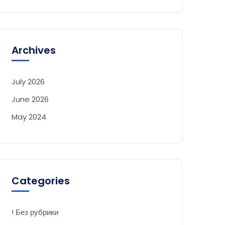
Archives
July 2026
June 2026
May 2024
Categories
! Без рубрики