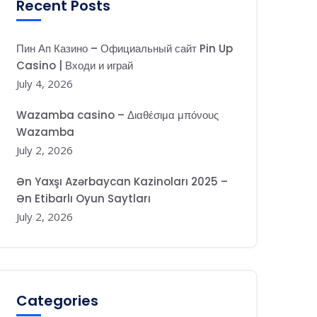
Recent Posts
Пин Ап Казино – Официальный сайт Pin Up
Casino | Входи и играй
July 4, 2026
Wazamba casino – Διαθέσιμα μπόνους
Wazamba
July 2, 2026
Ən Yaxşı Azərbaycan Kazinoları 2025 –
Ən Etibarlı Oyun Saytları
July 2, 2026
Categories