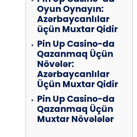
Oyun Oynayın:
Azərbaycanlılar
üçün Muxtar Qidir
Pin Up Casino-da
Qazanmaq Üçün
Növələr:
Azərbaycanlılar
Üçün Muxtar Qidir
Pin Up Casino-da
Qazanmaq Üçün
Muxtar Növələlər