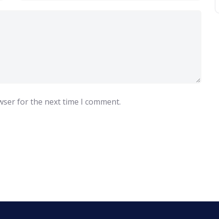
wser for the next time I comment.