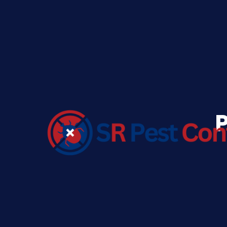
Skip
to
content